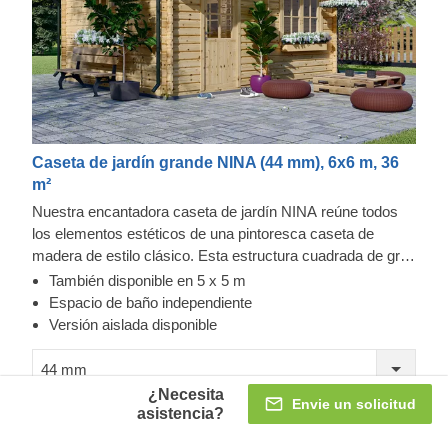
Caseta de jardín grande NINA (44 mm), 6x6 m, 36
m²
Nuestra encantadora caseta de jardín NINA reúne todos
los elementos estéticos de una pintoresca caseta de
madera de estilo clásico. Esta estructura cuadrada de gran
funcionalidad se verá genial en su patio trasero y le invitará
También disponible en 5 x 5 m
a pasar un rato tranquilo en su interior. Tanto si decide
Espacio de baño independiente
utilizarla como zona de relax para descansar entre las
Versión aislada disponible
actividades de jardinería, como ampliación de la sala de
estar para sus reuniones de amigos, como habitación de
44 mm
invitados o incluso como gimnasio en casa, ¡este modelo
¿Necesita
Envie un solicitud
8.861,00 €
económico tiene muchísimo que ofrecer! Para su mayor
asistencia?
comodidad, también se encuentra disponible una versión