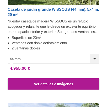
Caseta de jardín grande WISSOUS (44 mm), 5x4 m,
20 m²
Nuestra caseta de madera WISSOUS es un refugio
acogedor y relajante que le ofrece un excelente equilibrio
entre espacio interior y exterior. Sus grandes ventanales
transversales y puertas de entrada dobles garantizan una
2
Superficie de 20m
gran cantidad de luz natural en su interior. Además, su
Ventanas con doble acristalamiento
elegante voladizo en el tejado le proporciona esa sombra
2 ventanas dobles
tan necesaria para colocar una hamaca o una mesa. Para
su mayor comodidad, también se encuentra disponible una
44 mm
versión aislada de este modelo.
4.955,00 €
Ver detalles e imágenes