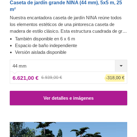
Caseta de jardín grande NINA (44 mm), 5x5 m, 25
m²
Nuestra encantadora caseta de jardín NINA reúne todos
los elementos estéticos de una pintoresca caseta de
madera de estilo clásico. Esta estructura cuadrada de gran
funcionalidad se verá genial en su patio trasero y le invitará
También disponible en 6 x 6 m
a pasar un rato tranquilo en su interior. Tanto si decide
Espacio de baño independiente
utilizarla como zona de relax para descansar entre las
Versión aislada disponible
actividades de jardinería, como ampliación de la sala de
estar para sus reuniones de amigos, como habitación de
44 mm
invitados o incluso como gimnasio en casa, ¡este modelo
6.621,00 €
6.939,00 €
-318,00 €
económico tiene muchísimo que ofrecer! Para su mayor
comodidad, también se encuentra disponible una versión
aislada de este modelo.
Ver detalles e imágenes