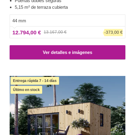
Puertas dobles seguras
caseta de jardín. ¡Es hora de disfrutar de unas vacaciones
5,15 m² de terraza cubierta
con estilo!
44 mm
12.794,00 €
13.167,00 €
-373,00 €
Ver detalles e imágenes
Entrega rápida 7 - 14 días
Último en stock