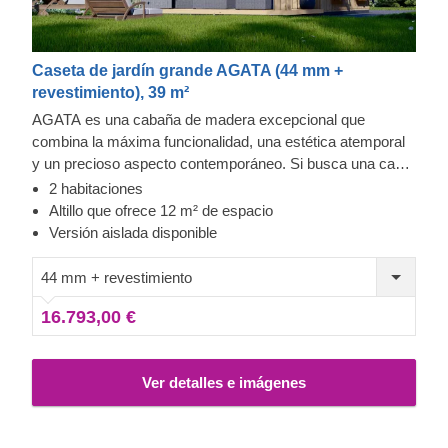
Caseta de jardín grande AGATA (44 mm +
revestimiento), 39 m²
AGATA es una cabaña de madera excepcional que
combina la máxima funcionalidad, una estética atemporal
y un precioso aspecto contemporáneo. Si busca una casa
compacta que le proporcione suficiente espacio para
2 habitaciones
descansar tanto en su interior como exterior y que además
Altillo que ofrece 12 m² de espacio
le garantice una distribución eficiente del espacio de vida y
Versión aislada disponible
de descanso, este modelo podría ser el ideal. Para su
mayor comodidad, también se encuentra disponible una
44 mm + revestimiento
versión aislada de este modelo.
16.793,00 €
Ver detalles e imágenes