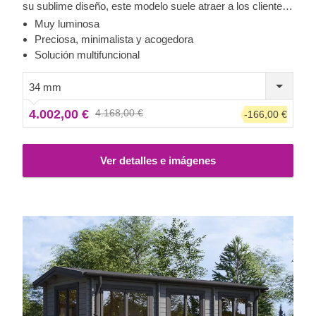
su sublime diseño, este modelo suele atraer a los clientes
que aprecian la sencillez y la estética clásica de la
Muy luminosa
madera. Este luminoso y espacioso refugio puede
Preciosa, minimalista y acogedora
transformarse en una oficina en casa, una zona de estar o
Solución multifuncional
incluso una elegante casa de verano para los momentos
de relax en familia.
34 mm
4.002,00 €
4.168,00 €
-166,00 €
Ver detalles e imágenes