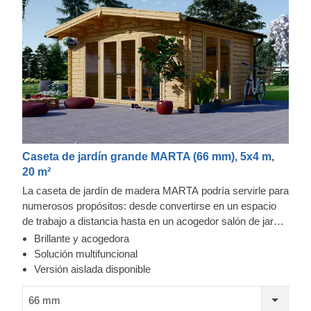
Caseta de jardín grande MARTA (66 mm), 5x4 m,
20 m²
La caseta de jardín de madera MARTA podría servirle para
numerosos propósitos: desde convertirse en un espacio
de trabajo a distancia hasta en un acogedor salón de jardín
y cualquier otra cosa que se le ocurra. ¿Quiere una caseta
Brillante y acogedora
de aspecto muy clásico para su jardín? Entonces no siga
Solución multifuncional
buscando, ya que este modelo lo tiene todo: un tejado en
Versión aislada disponible
forma de ápice tradicional, un elegante voladizo para
descansar al aire libre a la sombra y numerosos
66 mm