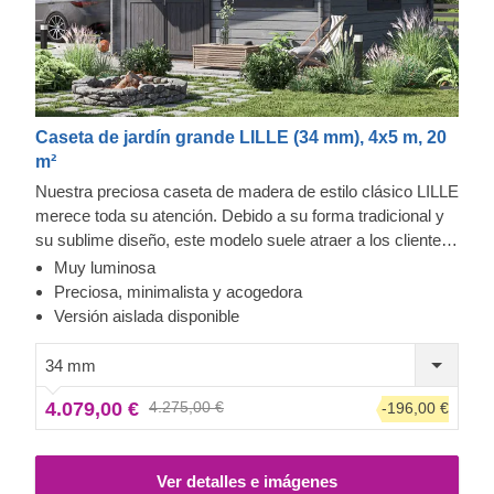
Caseta de jardín grande LILLE (34 mm), 4x5 m, 20
m²
Nuestra preciosa caseta de madera de estilo clásico LILLE
merece toda su atención. Debido a su forma tradicional y
su sublime diseño, este modelo suele atraer a los clientes
que aprecian la sencillez y la estética clásica de la
Muy luminosa
madera. Este luminoso y espacioso refugio puede
Preciosa, minimalista y acogedora
transformarse en una oficina en casa, una zona de estar o
Versión aislada disponible
incluso una elegante casa de verano para los momentos
de relax en familia. Para su mayor comodidad, también se
34 mm
encuentra disponible una versión aislada de este modelo.
4.079,00 €
4.275,00 €
-196,00 €
Ver detalles e imágenes