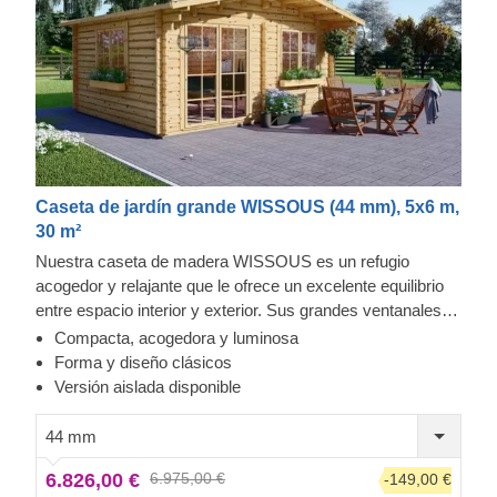
Caseta de jardín grande WISSOUS (44 mm), 5x6 m,
30 m²
Nuestra caseta de madera WISSOUS es un refugio
acogedor y relajante que le ofrece un excelente equilibrio
entre espacio interior y exterior. Sus grandes ventanales
transversales y puertas de entrada dobles garantizan una
Compacta, acogedora y luminosa
gran cantidad de luz natural en su interior. Además, su
Forma y diseño clásicos
elegante voladizo en el tejado le proporciona esa sombra
Versión aislada disponible
tan necesaria para colocar una hamaca o una mesa. Para
su mayor comodidad, también se encuentra disponible una
44 mm
versión aislada de este modelo.
6.826,00 €
6.975,00 €
-149,00 €