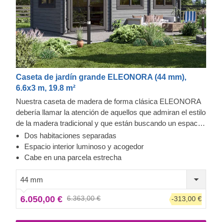
Caseta de jardín grande ELEONORA (44 mm),
6.6x3 m, 19.8 m²
Nuestra caseta de madera de forma clásica ELEONORA
debería llamar la atención de aquellos que admiran el estilo
de la madera tradicional y que están buscando un espacio
de relajación en su jardín. Esta estructura compacta podría
Dos habitaciones separadas
servirle para una gran multitud de propósitos: desde una
Espacio interior luminoso y acogedor
ampliación de la sala de estar en su patio trasero hasta un
Cabe en una parcela estrecha
espacio funcional donde poder guardar todas sus
herramientas de jardín o incluso como una sala para sus
44 mm
aficiones o taller.
6.050,00 €
6.363,00 €
-313,00 €