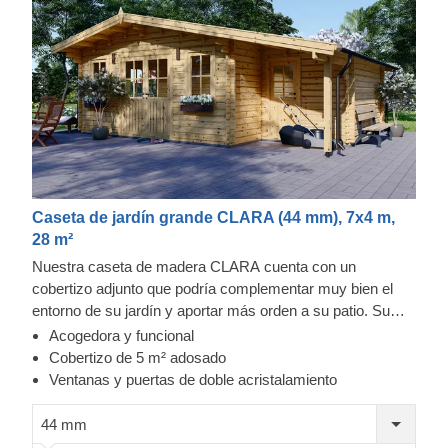
Caseta de jardín grande CLARA (44 mm), 7x4 m,
28 m²
Nuestra caseta de madera CLARA cuenta con un
cobertizo adjunto que podría complementar muy bien el
entorno de su jardín y aportar más orden a su patio. Su
cobertizo de 5 m² con entrada independiente le
Acogedora y funcional
proporcionará un espacio funcional para guardar sus
Cobertizo de 5 m² adosado
herramientas, equipamiento y piezas diversas. Además, el
Ventanas y puertas de doble acristalamiento
espacio de la cabaña principal podría convertirse en un
excelente salón donde poder relajarse admirando
44 mm
cómodamente su cuidado jardín o servir para cualquier