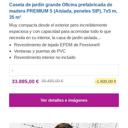
Caseta de jardín grande Oficina prefabricada de
madera PREMIUM S (Aislada, peneles SIP), 7x5 m,
35 m²
Muy compacta desde el exterior pero increíblemente
espaciosa y con capacidad para acomodar todo lo que
necesita en su interior, la casa de jardín aislada
contemporánea PREMIUM S se convertirá rápidamente
Revestimiento de tejado EPDM de Firestone®
en lo más destacado de su día. Es ideal no solo para
Ventanas y puertas de PVC
cuando necesita soledad, sino también para usarse como
Revestimiento interior no incluido
un amplio espacio de oficina a distancia, un estudio para
sus hobbies, o incluso como gimnasio, lo que le permitirá
-
trabajar, hacer ejercicio o realizar cualquier actividad de
33.885,00 €
35.485,00 €
-1.600,00 €
manera más eficiente y productiva.
Ten en cuenta que
este modelo específico no incluye el revestimiento
interior en el precio.
Ver detalles e imágenes