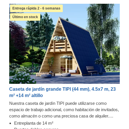
Entrega rápida 2 - 6 semanas
Último en stock
Caseta de jardín grande TIPI (44 mm), 4.5x7 m, 23
m² +14 m² altillo
Nuestra caseta de jardín TIPI puede utilizarse como
espacio de trabajo adicional, como habitación de invitados,
como almacén o como una preciosa casa de alquiler.
Amueble su nueva terraza con muebles modernos, reúna
Entreplanta de 14 m²
a su familia y disfrute de las vistas desde su cómoda