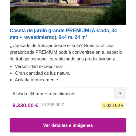
Caseta de jardín grande PREMIUM (Aislada, 34
mm + revestimiento), 6x4 m, 24 m²
¿Cansado de trabajar desde el sofá? Nuestra oficina
prefabricada PREMIUM podría convertirse en tu espacio
de trabajo personal, garantizando una productividad y
comodidad sustancialmente mayor. Disponibles en
Versatilidad excepcional
diferentes tamaños, nuestros modelos de la gama
Gran cantidad de luz natural
PREMIUM presentan un elegante aspecto
Aislada térmicamente
contemporáneo, con un encantador revestimiento vertical
y numerosas ventanas y puertas de gran tamaño, que
Aislada, 34 mm + revestimiento
dejan entrar toda la magnífica luz del sol.
9.330,00 €
10.358,00 €
-1.028,00 €
Ver detalles e imágenes