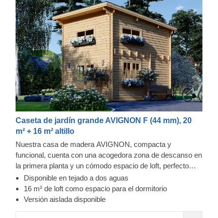
Caseta de jardín grande AVIGNON F (44 mm), 20
m² + 16 m² altillo
Nuestra casa de madera AVIGNON, compacta y
funcional, cuenta con una acogedora zona de descanso en
la primera planta y un cómodo espacio de loft, perfecto
para organizar un lugar donde poder relajarse en la
Disponible en tejado a dos aguas
segunda planta. Si está buscando una casa de madera
16 m² de loft como espacio para el dormitorio
que sea muy funcional y económica, este modelo podría
Versión aislada disponible
ser el ideal. Para su mayor comodidad, también se