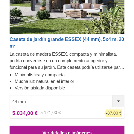
Caseta de jardín grande ESSEX (44 mm), 5x4 m, 20
m²
La caseta de madera ESSEX, compacta y minimalista,
podría convertirse en un complemento acogedor y
funcional para su jardín. Esta caseta podría utilizarse para
varios fines: como una cómoda sala de descanso en el
Minimalística y compacta
jardín, una sala de trabajo a distancia, un espacio de
Mucha luz natural en el interior
almacenamiento o un estudio para sus hobbies. Si lo
Versión aislada disponible
desea, también puede ampliarse con una bonita terraza de
madera, que le proporcionaría una funcionalidad y confort
44 mm
adicionales. Para su mayor comodidad, también se
5.034,00 €
5.121,00 €
-87,00 €
encuentra disponible una versión aislada de este modelo.
Ver detalles e imágenes