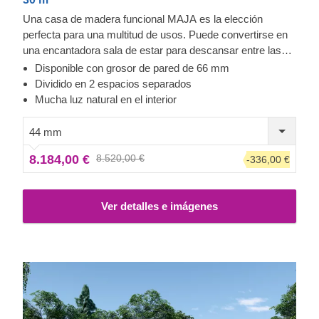
Una casa de madera funcional MAJA es la elección
perfecta para una multitud de usos. Puede convertirse en
una encantadora sala de estar para descansar entre las
actividades de jardinería, en un espacio ergonómico de
Disponible con grosor de pared de 66 mm
trabajo a distancia, en una biblioteca casera, o servirte
Dividido en 2 espacios separados
para cualquier otro propósito que desees. Si eliges con
Mucha luz natural en el interior
terraza (característica opcional), puedes ampliar tu zona
de descanso y relajarte cómodamente al aire libre. Esta
44 mm
caseta de madera cuenta con un elegante voladizo en el
8.184,00 €
8.520,00 €
-336,00 €
techo y ventanas y puertas grandes, que garantizan un
flujo constante de luz natural en el interior.
Ver detalles e imágenes