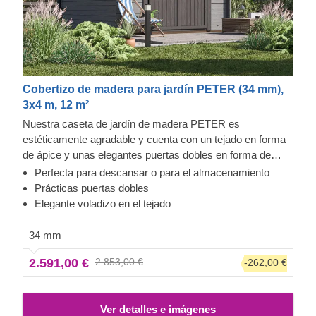
Cobertizo de madera para jardín PETER (34 mm),
3x4 m, 12 m²
Nuestra caseta de jardín de madera PETER es
estéticamente agradable y cuenta con un tejado en forma
de ápice y unas elegantes puertas dobles en forma de
cruz. Podría ser un complemento excelente y práctico
Perfecta para descansar o para el almacenamiento
para el espacio de su jardín. Esta estructura multifuncional
Prácticas puertas dobles
puede organizarse como salón o como área de
Elegante voladizo en el tejado
almacenamiento, ¡o quizás una combinación de ambos!
Su diseño compacto y funcional no ocupará demasiado
34 mm
espacio, pero sí que le ofrecerá suficiente espacio para
2.591,00 €
2.853,00 €
-262,00 €
organizar un rincón de relajación o una zona de
almacenamiento.
Ver detalles e imágenes