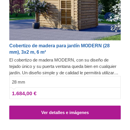
Cobertizo de madera para jardín MODERN (28
mm), 3x2 m, 6 m²
El cobertizo de madera MODERN, con su diseño de
tejado único y su puerta ventana queda bien en cualquier
jardín. Un diseño simple y de calidad le permitirá utilizar
esa caseta no solo como trastero, sino como cabaña
28 mm
cerca de vuestra piscina o sala de juego para vuestros
niños. El único límite va a ser vuestra imaginación
1.684,00 €
Ver detalles e imágenes