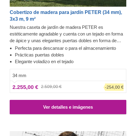
Cobertizo de madera para jardín PETER (34 mm),
3x3 m, 9 m²
Nuestra caseta de jardín de madera PETER es
estéticamente agradable y cuenta con un tejado en forma
de ápice y unas elegantes puertas dobles en forma de
cruz. Podría ser un complemento excelente y práctico
Perfecta para descansar o para el almacenamiento
para el espacio de su jardín. Esta estructura multifuncional
Prácticas puertas dobles
puede organizarse como salón o como área de
Elegante voladizo en el tejado
almacenamiento, ¡o quizás una combinación de ambos!
Su diseño compacto y funcional no ocupará demasiado
34 mm
espacio, pero sí que le ofrecerá suficiente espacio para
2.255,00 €
2.509,00 €
-254,00 €
organizar un rincón de relajación o una zona de
almacenamiento.
Ver detalles e imágenes