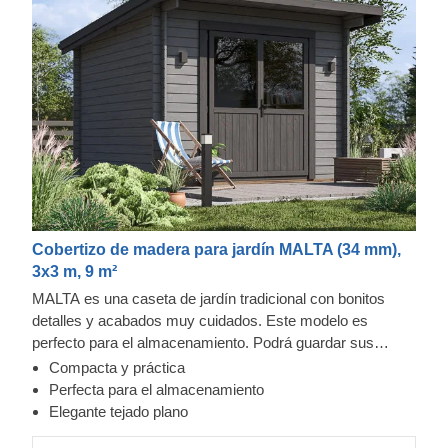
Cobertizo de madera para jardín MALTA (34 mm),
3x3 m, 9 m²
MALTA es una caseta de jardín tradicional con bonitos
detalles y acabados muy cuidados. Este modelo es
perfecto para el almacenamiento. Podrá guardar sus
herramientas de jardinería, sus equipos deportivos y
Compacta y práctica
cualquier otra cosa que desee tener a mano. La fachada
Perfecta para el almacenamiento
cuenta con puertas dobles con ventanas de cristal, un
Elegante tejado plano
voladizo en el tejado y un aspecto armonioso y simétrico.