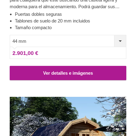
moderna para el almacenamiento. Podrá guardar sus
herramientas de jardinería, su equipo de entrenamiento o
Puertas dobles seguras
cualquier otra cosa que esté acumulando polvo en casa.
Tablones de suelo de 20 mm incluidos
¿Por qué no aprovechar esta oportunidad para arreglar su
Tamaño compacto
patio trasero con una caseta de madera clásica?
44 mm
2.901,00 €
Ver detalles e imágenes