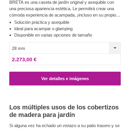
BRETA es una caseta de jardín original y asequible con
una preciosa apariencia estética. Le permitirá crear una
cómoda experiencia de acampada, ¡incluso en su propio
jardín! Transforme su espacio interior para convertirla en
Solución práctica y asequible
una cómoda habitación de invitados, en una solución de
Ideal para acampar o glamping
acampada o incluso en el lugar ideal para hacer glamping.
Disponible en varias opciones de tamaño
Además, estas casetas funcionales y económicas podrían
ser ideales también como base perfecta para su propio
28 mm
negocio de acampada.
2.273,00 €
Ver detalles e imágenes
Los múltiples usos de los cobertizos
de madera para jardín
Si alguna vez ha echado un vistazo a su patio trasero y se