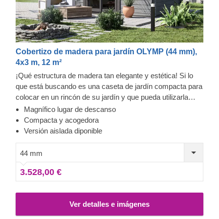
Cobertizo de madera para jardín OLYMP (44 mm),
4x3 m, 12 m²
¡Qué estructura de madera tan elegante y estética! Si lo
que está buscando es una caseta de jardín compacta para
colocar en un rincón de su jardín y que pueda utilizarla
como zona de descanso o como almacén, éste podría ser
Magnífico lugar de descanso
su momento. Nuestra caseta de jardín de madera OLYMP
Compacta y acogedora
se verá perfectamente incluso en el patio más pequeño.
Versión aislada diponible
Además, le ofrecerá un bonito lugar de descanso en su
jardín. Para su mayor comodidad, también se encuentra
44 mm
disponible una versión aislada de este modelo.
3.528,00 €
Ver detalles e imágenes