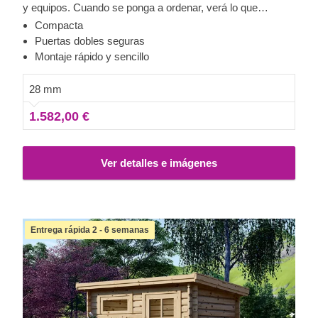
y equipos. Cuando se ponga a ordenar, verá lo que
necesita tener a mano y lo que puede almacenar para
Compacta
usarlo otro día. ¡Este práctico y elegante modelo le
Puertas dobles seguras
cambiará la vida!
Montaje rápido y sencillo
28 mm
1.582,00 €
Ver detalles e imágenes
Entrega rápida 2 - 6 semanas