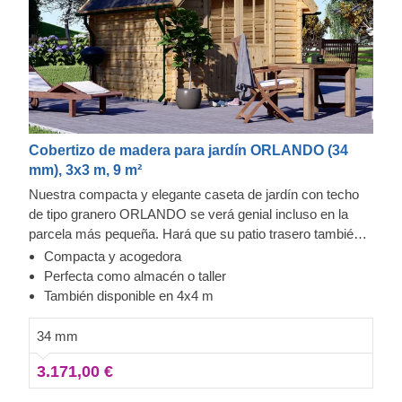
Cobertizo de madera para jardín ORLANDO (34
mm), 3x3 m, 9 m²
Nuestra compacta y elegante caseta de jardín con techo
de tipo granero ORLANDO se verá genial incluso en la
parcela más pequeña. Hará que su patio trasero también
se vea muy diferente. Esta elegante caseta es ideal como
Compacta y acogedora
cómodo taller, como un espacio donde poder relajarse y
Perfecta como almacén o taller
descansar tras un largo día de actividades de jardinería, o
También disponible en 4x4 m
incluso como un práctico almacén que le permita guardar
sus pertenencias de forma segura.
34 mm
3.171,00 €