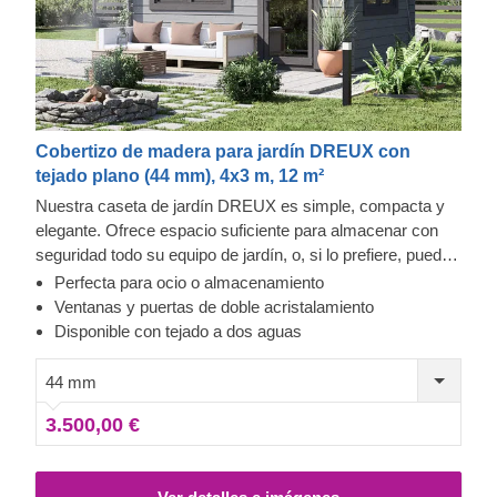
Cobertizo de madera para jardín DREUX con
tejado plano (44 mm), 4x3 m, 12 m²
Nuestra caseta de jardín DREUX es simple, compacta y
elegante. Ofrece espacio suficiente para almacenar con
seguridad todo su equipo de jardín, o, si lo prefiere, puede
utilizarla para disfrutar de sus aficiones o incluso para
Perfecta para ocio o almacenamiento
crear un espacio soleado donde poder descansar y
Ventanas y puertas de doble acristalamiento
relajarse cómodamente. La solidez y la facilidad de
Disponible con tejado a dos aguas
construcción hacen de esta caseta de jardín de estilo
tradicional una pieza arquitectónica muy apreciada por
44 mm
muchos de nuestros clientes. Para su mayor comodidad,
3.500,00 €
también se encuentra disponible una versión aislada de
este modelo.