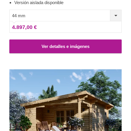
casa de verano o zona de descanso donde poder relajarse
Versión aislada disponible
y desconectar durante los fines de semana. Para su
mayor comodidad, también se encuentra disponible una
44 mm
versión aislada de este modelo.
4.897,00 €
Ver detalles e imágenes