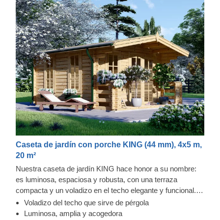
Caseta de jardín con porche KING (44 mm), 4x5 m,
20 m²
Nuestra caseta de jardín KING hace honor a su nombre:
es luminosa, espaciosa y robusta, con una terraza
compacta y un voladizo en el techo elegante y funcional.
Podría convertirse en su lugar de descanso favorito en el
Voladizo del techo que sirve de pérgola
jardín. Esta encantadora caseta también es ideal como
Luminosa, amplia y acogedora