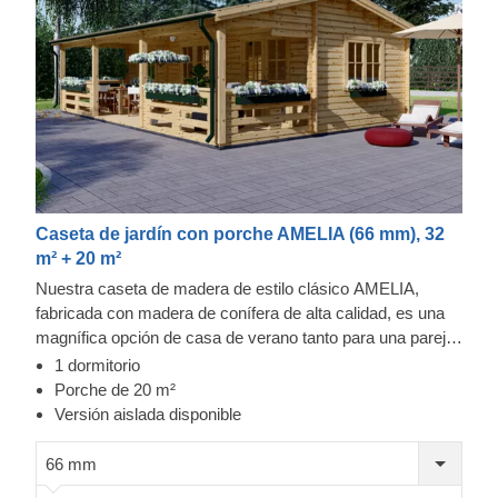
Caseta de jardín con porche AMELIA (66 mm), 32
m² + 20 m²
Nuestra caseta de madera de estilo clásico AMELIA,
fabricada con madera de conífera de alta calidad, es una
magnífica opción de casa de verano tanto para una pareja
como para una familia pequeña. Con 32 m² de espacio
1 dormitorio
interior, esta casa podría convertirse en su oasis ecológico
Porche de 20 m²
donde poder pasar buenos momentos con amigos o
Versión aislada disponible
incluso en un lugar de ensueño para las vacaciones
familiares. Para su mayor comodidad, también se
66 mm
encuentra disponible una versión aislada de este modelo.