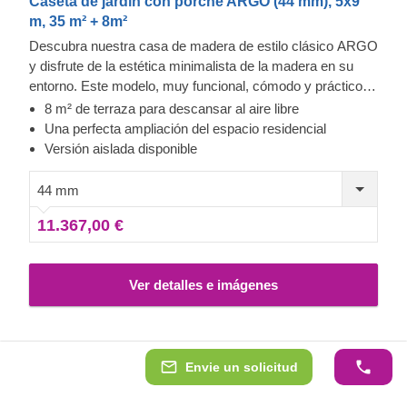
Caseta de jardín con porche ARGO (44 mm), 5x9
m, 35 m² + 8m²
Descubra nuestra casa de madera de estilo clásico ARGO
y disfrute de la estética minimalista de la madera en su
entorno. Este modelo, muy funcional, cómodo y práctico,
podría proporcionarle una valiosa ampliación del espacio
8 m² de terraza para descansar al aire libre
vital cerca de su residencia principal o, si se aísla
Una perfecta ampliación del espacio residencial
térmicamente de forma fiable, podría también servirle
Versión aislada disponible
como lugar de vacaciones familiar durante todo el año.
Para su mayor comodidad, también se encuentra
44 mm
disponible una versión aislada de este modelo.
11.367,00 €
Ver detalles e imágenes
Envie un solicitud