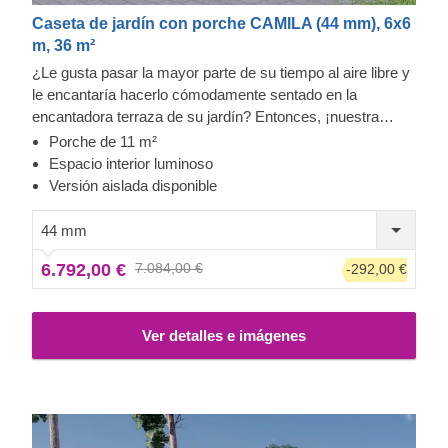
Caseta de jardín con porche CAMILA (44 mm), 6x6
m, 36 m²
¿Le gusta pasar la mayor parte de su tiempo al aire libre y
le encantaría hacerlo cómodamente sentado en la
encantadora terraza de su jardín? Entonces, ¡nuestra
caseta de jardín CAMILA podría ser lo que está buscando!
Porche de 11 m²
Elija el lugar de descanso en función de su estado de
Espacio interior luminoso
ánimo y del tiempo que haga en el exterior. Su espaciosa y
Versión aislada disponible
acogedora terraza funciona como una extensión perfecta
de su espacio vital pero al aire libre. Transfórmela en un
44 mm
lugar para un almuerzo o por qué no, una barbacoa. ¡Invite
6.792,00 €
7.084,00 €
-292,00 €
a sus amigos y disfruten juntos de buenos momentos!
Para su mayor comodidad, también se encuentra
disponible una versión aislada de este modelo.
Ver detalles e imágenes