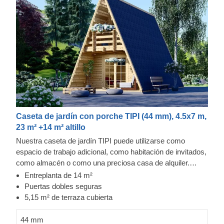
Caseta de jardín con porche TIPI (44 mm), 4.5x7 m,
23 m² +14 m² altillo
Nuestra caseta de jardín TIPI puede utilizarse como
espacio de trabajo adicional, como habitación de invitados,
como almacén o como una preciosa casa de alquiler.
Amueble su nueva terraza con muebles modernos, reúna
Entreplanta de 14 m²
a su familia y disfrute de las vistas desde su cómoda
Puertas dobles seguras
caseta de jardín. ¡Es hora de disfrutar de unas vacaciones
5,15 m² de terraza cubierta
con estilo!
44 mm