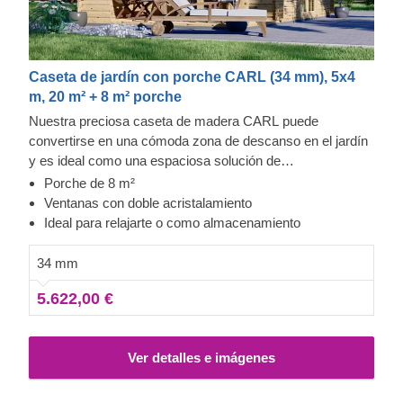
Caseta de jardín con porche CARL (34 mm), 5x4
m, 20 m² + 8 m² porche
Nuestra preciosa caseta de madera CARL puede
convertirse en una cómoda zona de descanso en el jardín
y es ideal como una espaciosa solución de
almacenamiento. Esta encantadora caseta llamará mucho
Porche de 8 m²
la atención en su patio trasero y le ofrecerá la máxima
Ventanas con doble acristalamiento
funcionalidad y comodidad. La característica más
Ideal para relajarte o como almacenamiento
exquisita de esta caseta es su porche de 8 m², que le
ofrecerá el lugar perfecto donde poder relajarse entre las
34 mm
actividades de jardinería.
5.622,00 €
Ver detalles e imágenes