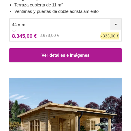
PARIS. Una de sus características más excepcionales es
Terraza cubierta de 11 m²
su espaciosa terraza exterior que amplía el espacio interior
Ventanas y puertas de doble acristalamiento
y le proporciona un lugar excelente para sus pausas de
café por la mañana o para relajarse en el jardín por la
44 mm
tarde.
8.345,00 €
8.678,00 €
-333,00 €
Ver detalles e imágenes