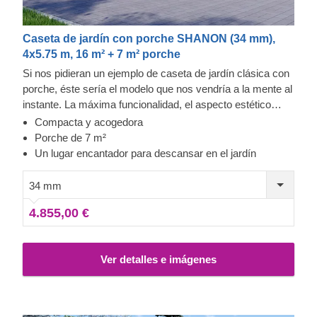
Caseta de jardín con porche SHANON (34 mm),
4x5.75 m, 16 m² + 7 m² porche
Si nos pidieran un ejemplo de caseta de jardín clásica con
porche, éste sería el modelo que nos vendría a la mente al
instante. La máxima funcionalidad, el aspecto estético
elegante y la comodidad en una forma compacta hacen
Compacta y acogedora
que nuestra caseta de jardín de madera SHANON sea una
Porche de 7 m²
verdadera joya. Esta estructura de madera es el lugar
Un lugar encantador para descansar en el jardín
perfecto para relajarse, además de ofrecerle esa somba
tan agradable entre las actividades de jardinería. Además,
34 mm
podría ser un lugar ideal para hacer una barbacoa en
4.855,00 €
familia. ¡Experimente usted mismo todas las ventajas que
ofrece!
Ver detalles e imágenes