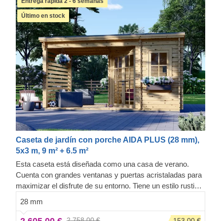
Entrega rápida 2 - 6 semanas
Último en stock
Caseta de jardín con porche AIDA PLUS (28 mm),
5x3 m, 9 m² + 6.5 m²
Esta caseta está diseñada como una casa de verano.
Cuenta con grandes ventanas y puertas acristaladas para
maximizar el disfrute de su entorno. Tiene un estilo rustico
clásico y gracias a sus resistentes muros de pino nórdico
28 mm
de crecimiento lento cuenta con un gran aislamiento
natural. Su elegante alerón proporciona sombra en los días
2.605,00 €
2.758,00 €
-153,00 €