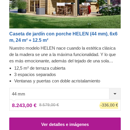
Caseta de jardín con porche HELEN (44 mm), 6x6
m, 24 m² + 12.5 m²
Nuestro modelo HELEN nace cuando la estética clásica
de la madera se une a la máxima funcionalidad. Y lo que
es más emocionante, además del tejado de una sola
vertiente, HELEN cuenta también con una amplia terraza
12,5 m² de terraza cubierta
cubierta, ¡que es la mitad del tamaño de la caseta! Si está
3 espacios separados
pensando en comprar una acogedora caseta de jardín,
Ventanas y puertas con doble acristalamiento
este modelo podría ser el adecuado.
44 mm
8.243,00 €
8.579,00 €
-336,00 €
Ver detalles e imágenes