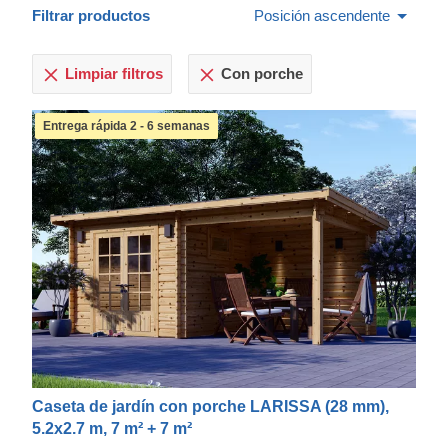
Filtrar productos
Posición ascendente
Limpiar filtros
Con porche
Entrega rápida 2 - 6 semanas
Caseta de jardín con porche LARISSA (28 mm),
5.2x2.7 m, 7 m² + 7 m²