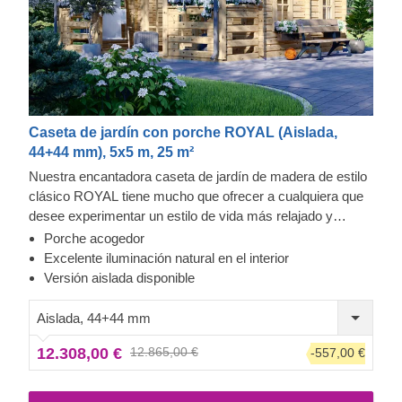
Caseta de jardín con porche ROYAL (Aislada,
44+44 mm), 5x5 m, 25 m²
Nuestra encantadora caseta de jardín de madera de estilo
clásico ROYAL tiene mucho que ofrecer a cualquiera que
desee experimentar un estilo de vida más relajado y
asentado. Además de ser una solución estética, robusta y
Porche acogedor
ecológica, esta encantadora caseta también ofrece
Excelente iluminación natural en el interior
numerosas ventajas funcionales y posibilidades de uso.
Versión aislada disponible
Nuestra amplia caseta ROYAL puede transformarse en un
perfecto oasis de descanso en su jardín, en un espacio de
Aislada, 44+44 mm
ocio o taller, o incluso en un lugar donde pasar las
12.308,00 €
12.865,00 €
-557,00 €
vacaciones en la naturaleza con la familia y los amigos.
Para su mayor comodidad, también se encuentra
disponible una versión aislada de este modelo.