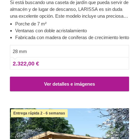
Si está buscando una caseta de jardín que pueda servir de
almacén y de lugar de descanso, LARISSA es sin duda
una excelente opción. Este modelo incluye una preciosa
terraza de 7 m² que puede decorar con muebles de
Porche de 7 m²
exterior. Podrá invitar a sus amigos (o vecinos) a pasar
Ventanas con doble acristalamiento
buenos momentos. También podrá relajarse en su propio
Fabricada con madera de coníferas de crecimiento lento
espacio al aire libre, bajo el porche. Además, si el tiempo
no acompaña, siempre puede entrar en su caseta y
28 mm
relajarse. ¡Con LARISSA, la elección es suya!
2.322,00 €
Ver detalles e imágenes
Entrega rápida 2 - 6 semanas