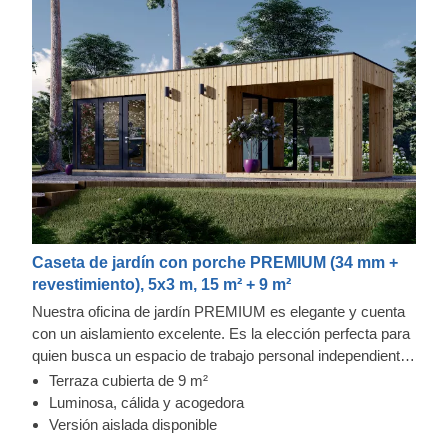
Caseta de jardín con porche PREMIUM (34 mm +
revestimiento), 5x3 m, 15 m² + 9 m²
Nuestra oficina de jardín PREMIUM es elegante y cuenta
con un aislamiento excelente. Es la elección perfecta para
quien busca un espacio de trabajo personal independiente.
Este modelo exacto cuenta con una espaciosa terraza
Terraza cubierta de 9 m²
cubierta que le permite estar cómodamente al aire libre.
Luminosa, cálida y acogedora
Para su mayor comodidad, también se encuentra
Versión aislada disponible
disponible una versión aislada de este modelo.