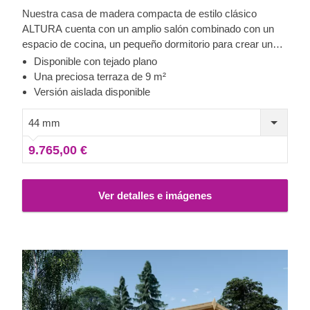
Nuestra casa de madera compacta de estilo clásico
ALTURA cuenta con un amplio salón combinado con un
espacio de cocina, un pequeño dormitorio para crear una
zona de descanso independiente y un espacio de baño
Disponible con tejado plano
funcional. Gracias a su disposición en una sola planta,
Una preciosa terraza de 9 m²
ALTURA es una excelente opción para las familias con
Versión aislada disponible
niños pequeños o al cuidado de personas mayores.
Además, su preciosa terraza de 9 m² es perfecta para
44 mm
celebrar deliciosas comidas en familia y pasar buenos
9.765,00 €
momentos juntos al aire libre. Para su mayor comodidad,
también se encuentra disponible una versión aislada de
este modelo.
Ver detalles e imágenes