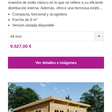
maestra de estilo clásico en lo que se refiere a su eficiente
distribución interna. Además, ofrece una hermosa estética
exterior. Con su encantador porche, esta caseta de jardín
Compacta, funcional y acogedora
de estilo clásico puede transformarse en un elegante
Porche de 8 m²
salón, un espacio de trabajo/reunión a distancia, un taller o
Versión aislada disponible
incluso una acogedora casa de vacaciones. Para su
mayor comodidad, también se encuentra disponible una
44 mm
versión aislada de este modelo.
9.527,00 €
Ver detalles e imágenes