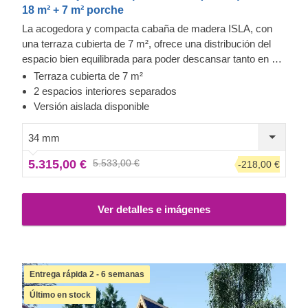
18 m² + 7 m² porche
La acogedora y compacta cabaña de madera ISLA, con
una terraza cubierta de 7 m², ofrece una distribución del
espacio bien equilibrada para poder descansar tanto en el
interior como en el exterior. Si está buscando una cabaña
Terraza cubierta de 7 m²
de estilo tradicional para su jardín que no ocupe
2 espacios interiores separados
demasiado espacio en su patio trasero pero que le
Versión aislada disponible
proporcione la máxima funcionalidad, este elegante
modelo podría ser el adecuado. Para su mayor
34 mm
comodidad, también se encuentra disponible una versión
5.315,00 €
5.533,00 €
-218,00 €
aislada de este modelo.
Ver detalles e imágenes
Entrega rápida 2 - 6 semanas
Último en stock