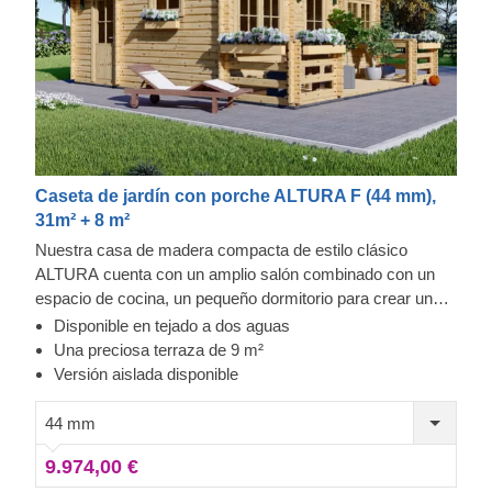
Caseta de jardín con porche ALTURA F (44 mm),
31m² + 8 m²
Nuestra casa de madera compacta de estilo clásico
ALTURA cuenta con un amplio salón combinado con un
espacio de cocina, un pequeño dormitorio para crear una
zona de descanso independiente y un espacio de baño
Disponible en tejado a dos aguas
funcional. Gracias a su disposición en una sola planta,
Una preciosa terraza de 9 m²
ALTURA es una excelente opción para las familias con
Versión aislada disponible
niños pequeños o al cuidado de personas mayores.
Además, su preciosa terraza de 9 m² es perfecta para
44 mm
celebrar deliciosas comidas en familia y pasar buenos
9.974,00 €
momentos juntos al aire libre. Para su mayor comodidad,
también se encuentra disponible una versión aislada de