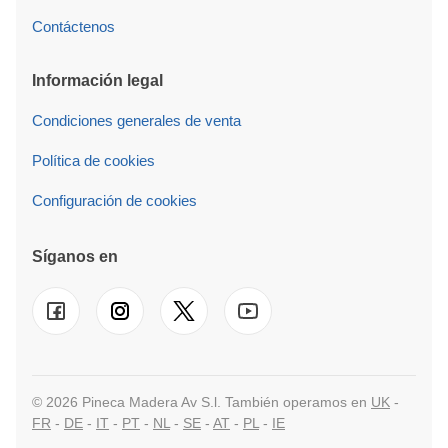
Contáctenos
Información legal
Condiciones generales de venta
Política de cookies
Configuración de cookies
Síganos en
© 2026 Pineca Madera Av S.l. También operamos en
UK
-
FR
-
DE
-
IT
-
PT
-
NL
-
SE
-
AT
-
PL
-
IE