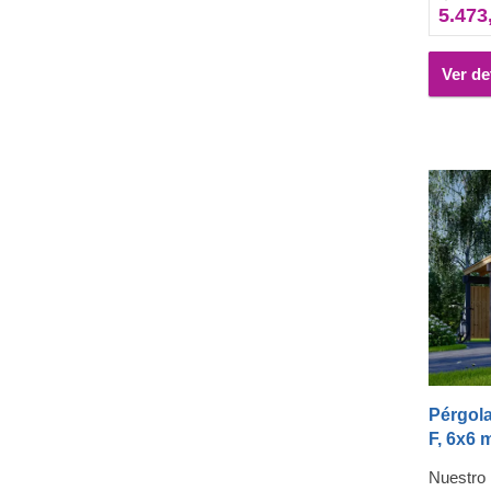
5.473
para con
mejor se
Ver de
Pérgol
F, 6x6 
Nuestro 