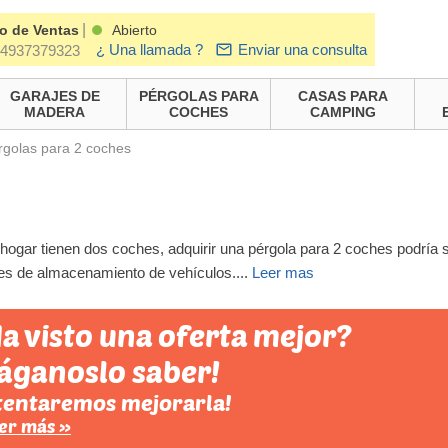
|
o de Ventas
Abierto
¿ Una llamada ?
Enviar una consulta
4937379323
GARAJES DE
PÉRGOLAS PARA
CASAS PARA
MADERA
COCHES
CAMPING
rgolas para 2 coches
 hogar tienen dos coches, adquirir una pérgola para 2 coches podría
es de almacenamiento de vehículos.
...
Leer mas
a visto una oferta mejor?
áganoslo saber!
tentaremos mejorarla!
er más »