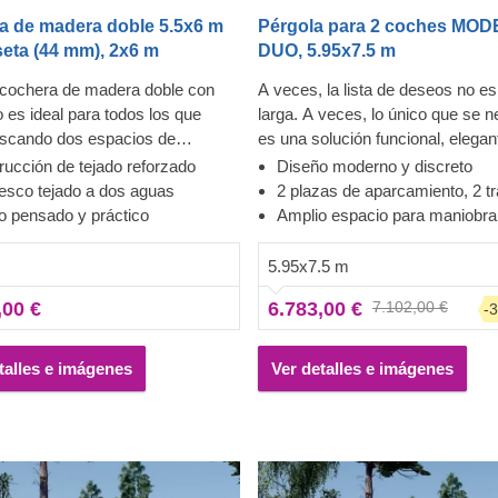
a de madera doble 5.5x6 m
Pérgola para 2 coches MO
eta (44 mm), 2x6 m
DUO, 5.95x7.5 m
 cochera de madera doble con
A veces, la lista de deseos no es
o es ideal para todos los que
larga. A veces, lo único que se n
uscando dos espacios de
es una solución funcional, elegan
ento con estilo y un espacio
fiable. Aparcar sus vehículos en
rucción de tejado reforzado
Diseño moderno y discreto
nde poder almacenar lo que se
estructura de este tipo puede con
resco tejado a dos aguas
2 plazas de aparcamiento, 2 t
 o incluso descansar. Sus
rápidamente en tu día a día graci
o pensado y práctico
Amplio espacio para maniobra
stará siempre a su lado, lo que
doble garaje con trastero. El mod
muy práctico si tiene que cambiar
MODERN DUO, fabricado con m
5.95x7.5 m
as o hacer cualquier tipo de
de coníferas de crecimiento lento
,00 €
6.783,00 €
7.102,00 €
-
ón. Esta cochera es una delicia
resistencia, ofrece una experienc
 ojos: un aspecto moderno,
aparcamiento rápida y cómoda, 
spacio y una excelente
espacios situados justo delante d
talles e imágenes
Ver detalles e imágenes
ón para que sus coches esté
coches que dan acceso a las zo
anto por el día como por la noche.
almacenamiento. Estos espacios
pra de la que no se arrepentirá!
pueden ser de gran utilidad para
neumáticos nuevos, herramienta
bicicletas. Se trata, por así decir