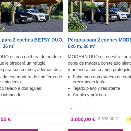
a para 2 coches BETSY DUO,
Pérgola para 2 coches MOD
, 36 m²
6x6 m, 36 m²
UO es una cochera de madera
MODERN DUO es nuestra coch
ue le ofrecerá un refugio
doble de madera con tejado plan
te para sus coches, además de
mantendrá sus coches protegido 
adicional para que almacene lo
vista en todo momento. Además,
cada con madera de coníferas de
Fabricada con madera de coní
iento lento
crecimiento lento
site. Esta compra le
construcción robusta y amplia da
ico tejado a dos aguas
Tejado plano y resistente
rá durante años: nuestra
coches el refugio que necesita. T
 intrincado
Amplia y práctica
está fabricada de madera de
está buscando una plaza de
s de crecimiento lento y tablas
aparcamiento exclusiva como un
-
mbradas. Además, ofrece una
complemento elegante para su ja
 del fabricante de 5-10 años. Es
cochera como MODERN DUO e
,00 €
3.050,00 €
3.533,00 €
-
to de llevar a su jardín al
excelente idea: ¡parecerá que si
nivel y ahorrarle muchísimo
estado ahí! Ahora aparcar sus c