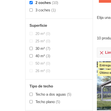
2 coches
(10)
3 coches
(1)
Elija una
Superficie
20 m²
(0)
10
produ
25 m²
(0)
30 m²
(7)
Limp
40 m²
(3)
50 m²
(0)
Entrega
26 m²
(0)
Último 
Tipo de techo
Techo a dos aguas
(5)
Techo plano
(5)