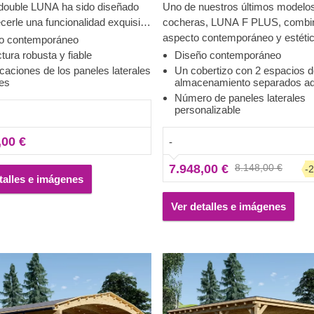
double LUNA ha sido diseñado
Uno de nuestros últimos modelo
ecerle una funcionalidad exquisita
cocheras, LUNA F PLUS, combi
tética contemporánea. Con una
aspecto contemporáneo y estétic
o contemporáneo
derna y elegante, y un tejado
máxima funcionalidad gracias a 
tura robusta y fiable
Diseño contemporáneo
ntemporáneo, esta preciosa
cobertizo de almacenamiento adj
caciones de los paneles laterales
Un cobertizo con 2 espacios 
les
almacenamiento separados ad
de madera se convertirá en un
dividido en dos zonas con entra
Número de paneles laterales
complemento para su jardín.
separadas en las partes opuesta
personalizable
egir un número diferente de
amplia cochera con 2 paredes lat
aterales, lo que le permite
proporciona un excelente refugio
,00 €
-
ar el modelo para conseguir así
vehículos, protegiéndolos eficaz
era que mejor se adapte a sus
las duras condiciones climáticas, 
7.948,00 €
8.148,00 €
-
ades.
solar directa, el viento o la lluvia.
talles e imágenes
Ver detalles e imágenes