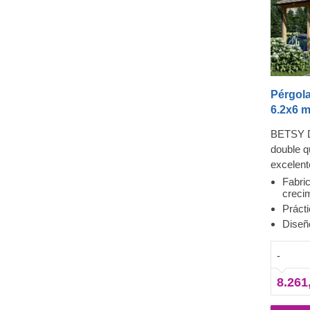
Pérgol
6.2x6 m
BETSY D
double q
excelen
espacio 
Fabri
crecim
que nece
Práct
acompaña
Diseño
cochera 
conífera
-
machihe
garantía
8.261
el momen
próximo 