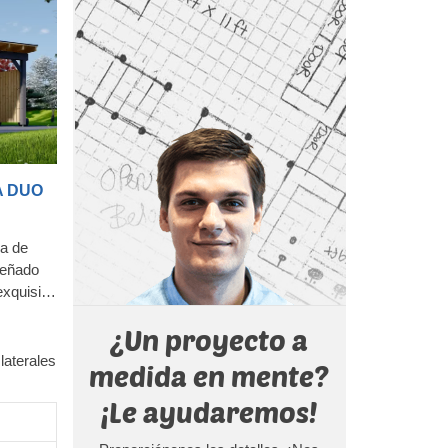
s de
tras
A DUO
ra de
señado
exquisita
Con una
¿Un proyecto a
tejado
iosa
laterales
medida en mente?
 en un
ín.
¡Le ayudaremos!
 de
te