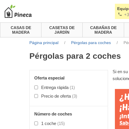
Equip
+3
CASAS DE
CASETAS DE
CABAÑAS DE
MADERA
JARDÍN
MADERA
Página principal
/
Pérgolas para coches
/
Pé
Pérgolas para 2 coches
Si en su
Oferta especial
solucion
Entrega rápida
(1)
¿H
Precio de oferta
(3)
¡H
Número de coches
¡In
Sab
1 coche
(15)