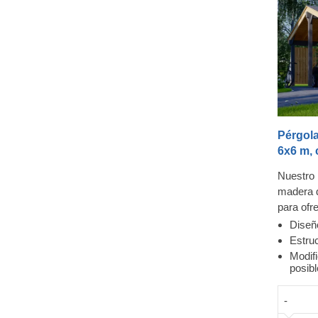
Pérgol
6x6 m, 
Nuestro 
madera 
para ofr
y una es
Diseñ
forma mo
Estruc
tradicio
Modifi
posib
madera s
compleme
-
un númer
lo que l