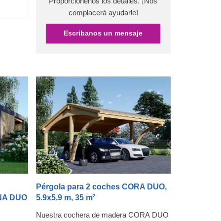
Proporciónenos los detalles. ¡Nos
uir así
complacerá ayudarle!
e a sus
Escribanos un mensaje
Pérgola para 2 coches CORA DUO,
UNA DUO
5.9x5.9 m, 35 m²
Nuestra cochera de madera CORA DUO