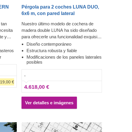
DERN
Pérgola para 2 coches LUNA DUO,
6x6 m, con pared lateral
 tan
Nuestro último modelo de cochera de
ecesita
madera double LUNA ha sido diseñado
te y
para ofrecerle una funcionalidad exquisita
 una
y una estética contemporánea. Con una
Diseño contemporáneo
vertirse
forma moderna y elegante, y un tejado
rasteros
Estructura robusta y fiable
as a este
tradicional, esta preciosa cochera de
r
Modificaciones de los paneles laterales
posibles
elo
madera se convertirá en un valioso
adera
complemento para su jardín. Puede elegir
-
 y gran
un número diferente de paneles laterales,
319,00 €
ia de
lo que le permite configurar el modelo
4.618,00 €
con dos
para conseguir así una cochera que
e los
mejor se adapte a sus necesidades.
nas de
Ver detalles e imágenes
 extra
 guardar
s o
lo, de una