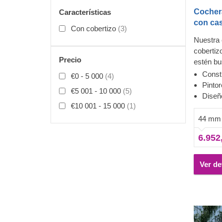
Cocher
Características
con cas
Con cobertizo
(3)
Nuestra
cobertiz
Precio
estén b
aparcami
Const
€0 - 5 000
(4)
extra do
Pinto
€5 001 - 10 000
(5)
necesite
Diseñ
coches e
€10 001 - 15 000
(1)
resulta 
44 mm
las rued
6.952
reparaci
para los
amplio e
Ver de
protecci
limpio t
¡Una com