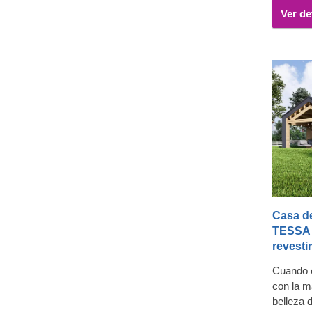
resisten
Ver de
fuego y u
L’estern
anche c
facile da
suo grad
tonalità 
Casa d
TESSA 
revesti
Cuando 
con la m
belleza 