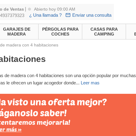
|
o de Ventas
Abierto hoy 09:00 AM
¿ Una llamada ?
Enviar una consulta
4937379323
GARAJES DE
PÉRGOLAS PARA
CASAS PARA
MADERA
COCHES
CAMPING
de madera con 4 habitaciones
abitaciones
s de madera con 4 habitaciones son una opción popular por muchas 
ras le ofrecen un lugar acogedor donde
...
Leer mas
a visto una oferta mejor?
áganoslo saber!
tentaremos mejorarla!
er más »