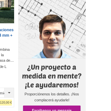
aciones
4 mm +
ombina
 la
casa de
¿Un proyecto a
 y
de L
L,
medida en mente?
cionales,
sta casa
¡Le ayudaremos!
 está
imiento
un
Proporciónenos los detalles. ¡Nos
ilia.
complacerá ayudarle!
.120,00 €
rle este
ormará
Escribanos un mensaje