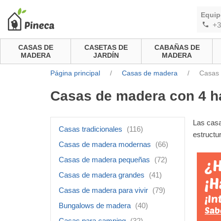
Equip
+3
CASAS DE
CASETAS DE
CABAÑAS DE
MADERA
JARDÍN
MADERA
Página principal
/
Casas de madera
/
Casas 
Casas de madera con 4 h
Las casa
Casas tradicionales
(116)
estructu
Casas de madera modernas
(66)
Casas de madera pequeñas
(72)
¿H
Casas de madera grandes
(41)
¡H
Casas de madera para vivir
(79)
¡In
Bungalows de madera
(40)
Sab
Casas para camping
(32)