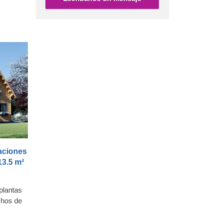
descanso
aciones
13.5 m²
plantas
hos de