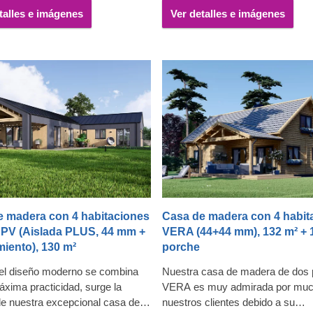
cia tanto a la humedad como al
su experiencia residencial o de 
talles e imágenes
Ver detalles e imágenes
n exquisito atractivo estético.
en algo completamente nuevo.
o di questa casa è decorato
on Thermowood, un materiale
 mantenere che si distingue per il
evole profumo e la caratteristica
color caramello.
e madera con 4 habitaciones
Casa de madera con 4 habit
PV (Aislada PLUS, 44 mm +
VERA (44+44 mm), 132 m² + 
miento), 130 m²
porche
el diseño moderno se combina
Nuestra casa de madera de dos 
áxima practicidad, surge la
VERA es muy admirada por muc
de nuestra excepcional casa de
nuestros clientes debido a su