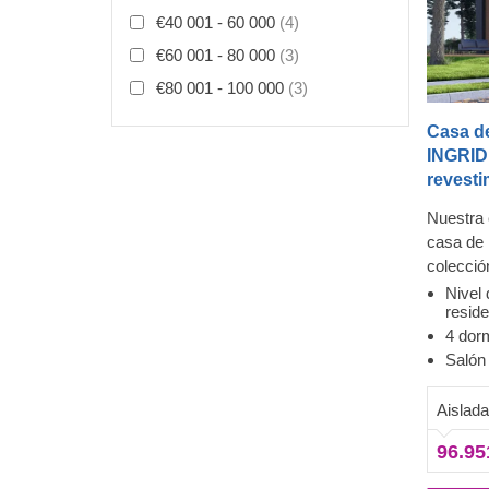
€40 001 - 60 000
(4)
€60 001 - 80 000
(3)
€80 001 - 100 000
(3)
Casa d
INGRID
revesti
Nuestra
casa de
colecció
estética
Nivel 
reside
con la v
Exterior
4 dorm
la estru
Thermo
Salón
sensación
Esta cas
Los mod
con reve
Aislad
madera l
fibroce
nuevos n
fibras d
96.95
llamativ
Este tip
contrast
excepcion