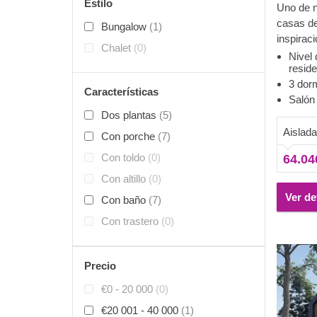
Estilo
Uno de n
casas de
Bungalow
(1)
inspirac
Chalet
(0)
dejará b
Nivel 
reside
vertical
3 dorm
tejado a
Características
Salón
ventanas
Dos plantas
(5)
espacios
Aislad
modelos
Con porche
(7)
colección
Con toldo
(0)
64.04
estructu
Con altillo
(0)
dedicar 
relajarse
Ver de
Con baño
(7)
Con trastero
(0)
Precio
€0 - 20 000
(0)
€20 001 - 40 000
(1)