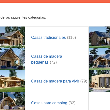
 de las siguientes categorías:
Casas tradicionales
(116)
Casas de madera
pequeñas
(72)
Casas de madera para vivir
(79)
Casas para camping
(32)