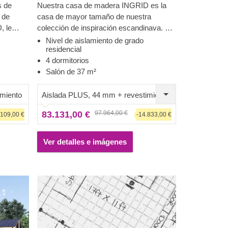
s de
Nuestra casa de madera INGRID es la
 de
casa de mayor tamaño de nuestra
, le
colección de inspiración escandinava. La
stimiento
estética de la madera natural combinada
Nivel de aislamiento de grado
residencial
nte
con la visión del diseño contemporáneo y
4 dormitorios
la estructura simplista crean una
Salón de 37 m²
ño, esta
ra cuenta
sensación de perfección difícil de olvidar.
o de los
 Click de
Los modernos elementos decorativos de
imiento
Aislada PLUS, 44 mm + revestimiento
estra
cemento,
madera llevan el magnífico diseño a
nterior y
inerales.
nuevos niveles y resultan especialmente
83.131,00 €
97.964,00 €
.109,00 €
-14.833,00 €
itirán
ca por su
llamativos cuando se tiñen de un color de
contraste.
omo al
Ver detalles e imágenes
ético.
ato
riale
ue per il
eristica