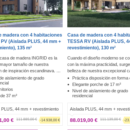
e madera con 4 habitaciones
Casa de madera con 4 habit
 PV (Aislada PLUS, 44 mm +
TESSA RV (Aislada PLUS, 4
miento), 135 m²
revestimiento), 130 m²
 casa de madera INGRID es la
Cuando el diseño moderno se c
 mayor tamaño de nuestra
con la máxima practicidad, surge
n de inspiración escandinava. La
belleza de nuestra excepcional 
 de la madera natural combinada
madera TESSA. Con su cómoda
de aislamiento de grado
Práctica disposición en forma 
ncial
isión del diseño contemporáneo y
 de Cedral Click y
estética distribución en forma de 
Elegante porche de 17 m²
itorios
ctura simplista crean una
wood
numerosas habitaciones multifun
Nivel de aislamiento de grado
 de 37 m²
residencial
 de perfección difícil de olvidar.
a prefabricada de madera cuenta
un amplio porche y dos baños, e
ernos elementos decorativos de
stimiento exterior Cedral Click de
es una verdadera joya para quien
a PLUS, 44 mm + revestimiento
Aislada PLUS, 44 mm + revest
levan el magnífico diseño a
mento: un compuesto de cemento,
buscando un hogar con estilo o 
iveles y resultan especialmente
e celulosa y materiales minerales.
espacio de vacaciones para la fam
1,00 €
111.889,00 €
88.019,00 €
111.139,00 €
-14.938,00 €
-23
os cuando se tiñen de un color de
o de revestimiento destaca por su
Estamos encantados de presenta
e.
al solidez, estabilidad,
modelo que seguramente transf