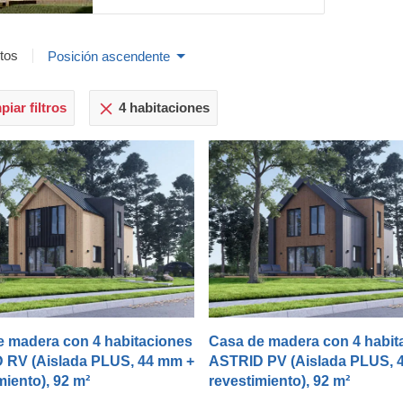
tos
Posición ascendente
iar filtros
4 habitaciones
e madera con 4 habitaciones
Casa de madera con 4 habit
 RV (Aislada PLUS, 44 mm +
ASTRID PV (Aislada PLUS, 
miento), 92 m²
revestimiento), 92 m²