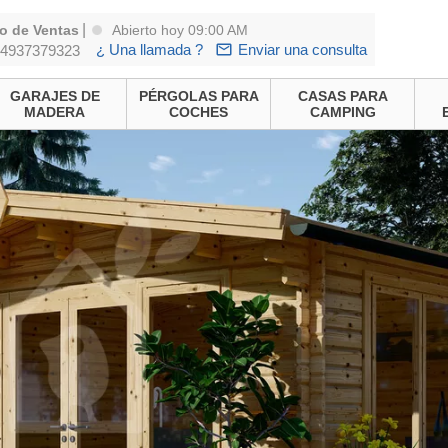
|
o de Ventas
Abierto hoy 09:00 AM
¿ Una llamada ?
Enviar una consulta
4937379323
GARAJES DE
PÉRGOLAS PARA
CASAS PARA
MADERA
COCHES
CAMPING