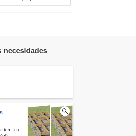
us necesidades
ra
 tornillos