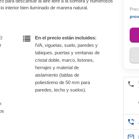
dizo para descansar al aire libre a la sombra y numerosos
o interior bien iluminado de manera natural.
Prec
pro
El
En el precio están incluidos:
r
IVA, viguetas, suelo, paredes y
tabiques, puertas y ventanas de
cristal doble, marco, listones,
herrajes y material de
aislamiento (tablas de
poliestireno de 50 mm para
paredes, techo y suelos).
n
nos