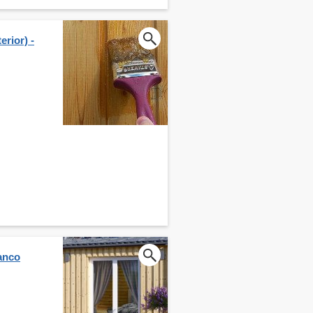
erior) -
anco