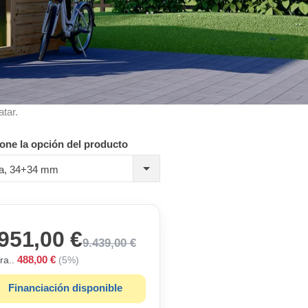
atar.
one la opción del producto
da, 34+34 mm
951,00 €
9.439,00 €
488,00 €
ra..
(5%)
Financiación disponible