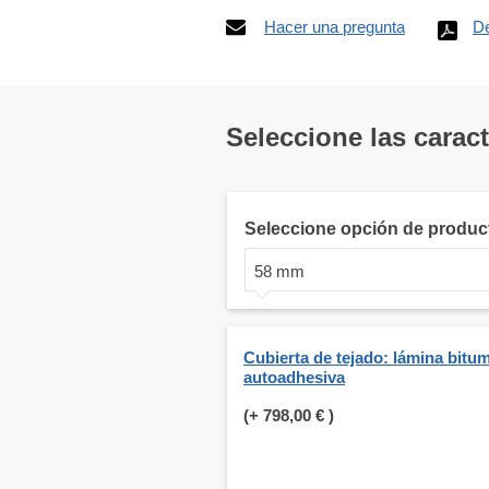
Hacer una pregunta
De
Seleccione las carac
Seleccione opción de produc
58 mm
Cubierta de tejado: lámina bitu
autoadhesiva
(+
798,00 €
)