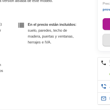
a versión aislada de este modelo.
Prec
pro
El
En el precio están incluidos:
r
suelo, paredes, techo de
madera, puertas y ventanas,
herrajes e IVA.
n
nos