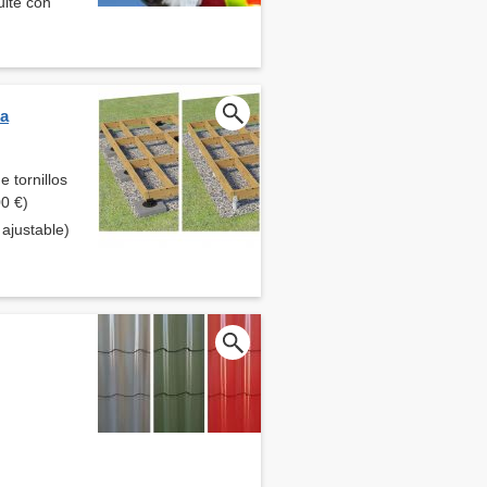
ulte con
ra
 tornillos
00 €)
ajustable)