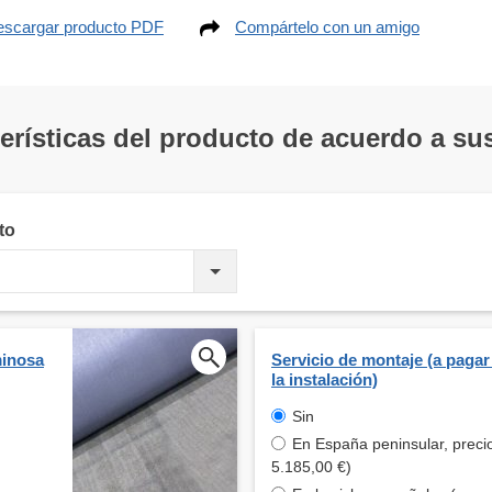
scargar producto PDF
Compártelo con un amigo
terísticas del producto de acuerdo a s
to
minosa
Servicio de montaje (a pagar
la instalación)
Sin
En España peninsular, preci
5.185,00 €)