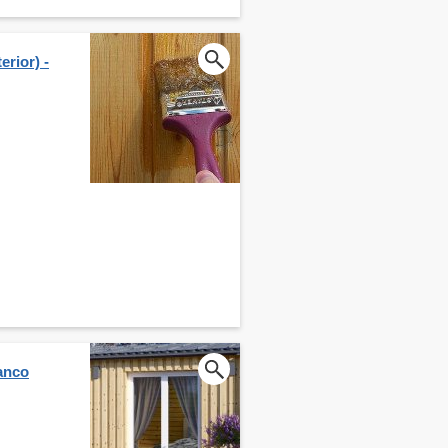
erior) -
anco