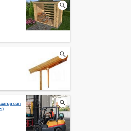
scarga con
s)