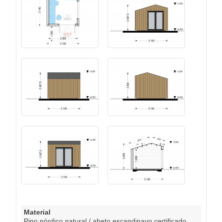
Material
Pino nórdico natural / abeto escandinavo certificado