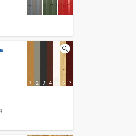
as
€)