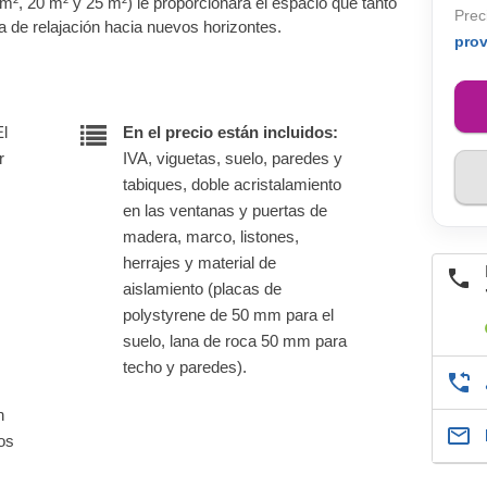
m², 20 m² y 25 m²) le proporcionará el espacio que tanto
Prec
a de relajación hacia nuevos horizontes.
pro
El
En el precio están incluidos:
r
IVA, viguetas, suelo, paredes y
tabiques, doble acristalamiento
en las ventanas y puertas de
madera, marco, listones,
herrajes y material de
aislamiento (placas de
polystyrene de 50 mm para el
suelo, lana de roca 50 mm para
techo y paredes).
n
nos