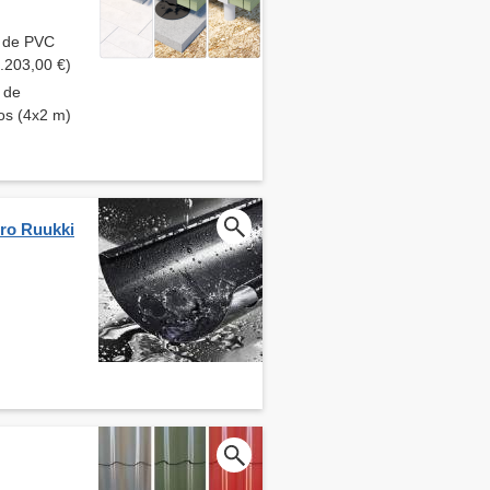
s de PVC
1.203,00 €)
s de
cos (4x2 m)
ero Ruukki