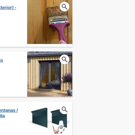
erior) -
is
entanas /
ita