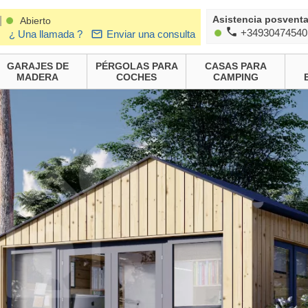
Asistencia posvent
|
Abierto
+34930474540
¿ Una llamada ?
Enviar una consulta
GARAJES DE
PÉRGOLAS PARA
CASAS PARA
MADERA
COCHES
CAMPING