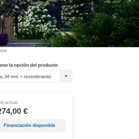
atar.
one la opción del producto
a, 34 mm + revestimiento
io actual:
274,00 €
Financiación disponible