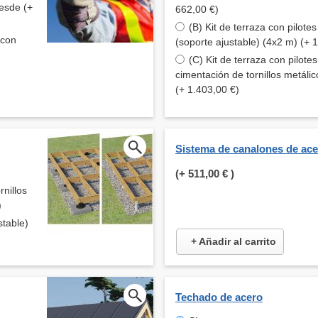
esde (+
662,00 €)
(B) Kit de terraza con pilote
 con
(soporte ajustable) (4x2 m) (+ 
(C) Kit de terraza con pilote
cimentación de tornillos metáli
(+ 1.403,00 €)
Sistema de canalones de ac
(+
511,00 €
)
rnillos
)
stable)
+ Añadir al carrito
Techado de acero