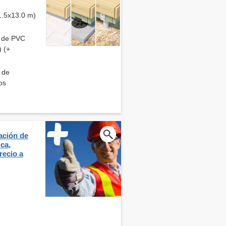
(1.5x13.0 m)
s de PVC
) (+
s de
os
lación de
ica,
recio a