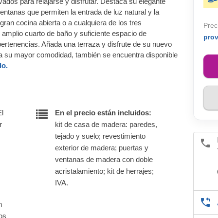
ados para relajarse y disfrutar. Destaca su elegante
ventanas que permiten la entrada de luz natural y la
ran cocina abierta o a cualquiera de los tres
Prec
 amplio cuarto de baño y suficiente espacio de
pro
rtenencias. Añada una terraza y disfrute de su nuevo
ra su mayor comodidad, también se encuentra disponible
lo.
El
En el precio están incluidos:
r
kit de casa de madera: paredes,
tejado y suelo; revestimiento
exterior de madera; puertas y
ventanas de madera con doble
acristalamiento; kit de herrajes;
IVA.
n
nos