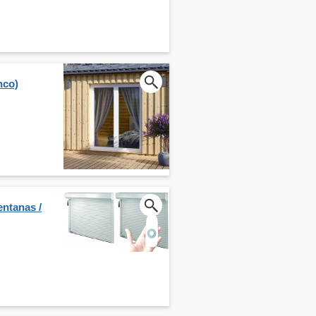
nco)
entanas /