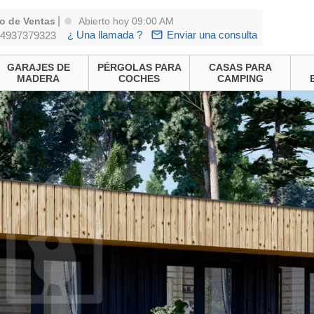
|
o de Ventas
Abierto hoy 09:00 AM
¿ Una llamada ?
Enviar una consulta
4937379323
GARAJES DE
PÉRGOLAS PARA
CASAS PARA
MADERA
COCHES
CAMPING