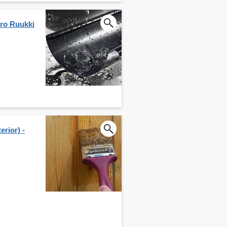
ero Ruukki
erior) -