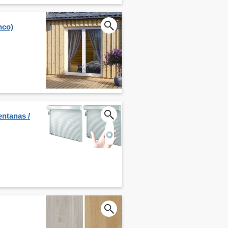
nco)
entanas /