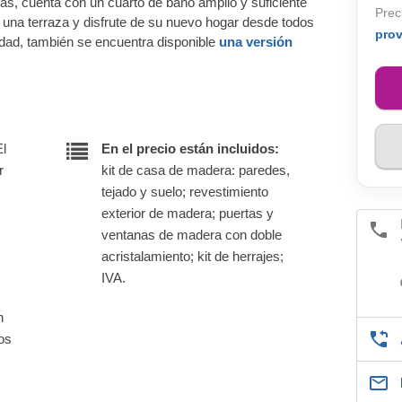
más, cuenta con un cuarto de baño amplio y suficiente
Prec
una terraza y disfrute de su nuevo hogar desde todos
pro
dad, también se encuentra disponible
una versión
El
En el precio están incluidos:
r
kit de casa de madera: paredes,
tejado y suelo; revestimiento
exterior de madera; puertas y
ventanas de madera con doble
acristalamiento; kit de herrajes;
IVA.
n
nos