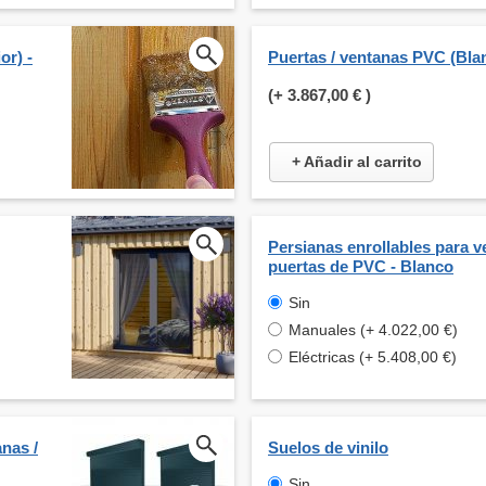
or) -
Puertas / ventanas PVC (Bla
(+
3.867,00 €
)
+ Añadir al carrito
Persianas enrollables para v
puertas de PVC - Blanco
Sin
Manuales (+ 4.022,00 €)
Eléctricas (+ 5.408,00 €)
nas /
Suelos de vinilo
Sin