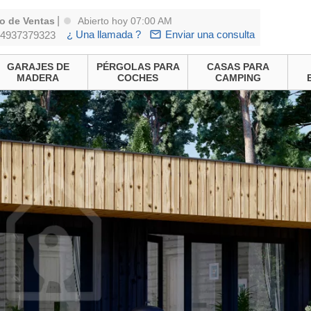
|
o de Ventas
Abierto hoy 07:00 AM
¿ Una llamada ?
Enviar una consulta
4937379323
GARAJES DE
PÉRGOLAS PARA
CASAS PARA
MADERA
COCHES
CAMPING