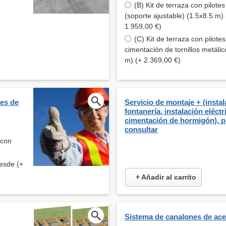
(B) Kit de terraza con pilote
(soporte ajustable) (1.5x8.5 m) 
1.959,00 €)
(C) Kit de terraza con pilote
cimentación de tornillos metálic
m) (+ 2.369,00 €)
tes de
Servicio de montaje + (insta
fontanería, instalación eléctr
cimentación de hormigón), p
consultar
 con
esde (+
+ Añadir al carrito
Sistema de canalones de ac