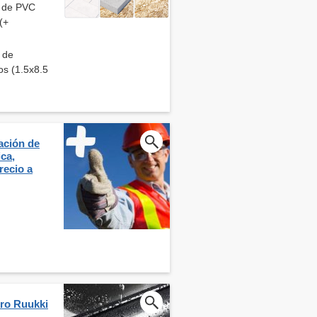
s de PVC
(+
s de
os (1.5x8.5
lación de
ica,
recio a
ero Ruukki