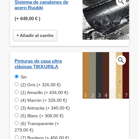
Sistema de canalones de
acero Ruukki
(+
649,00 €
)
+ Añadir al carrito
Pinturas de casa ultra
clásicas TIKKURILA
Sin
(2) Gris (+ 326,00 €)
(1) Amarillo (+ 434,00 €)
(4) Marrón (+ 326,00 €)
(3) Antracita (+ 340,00 €)
(5) Blanc (+ 308,00 €)
(6) Transparente (+
279,00 €)
(7) Burdeos (+ 456,00 €)