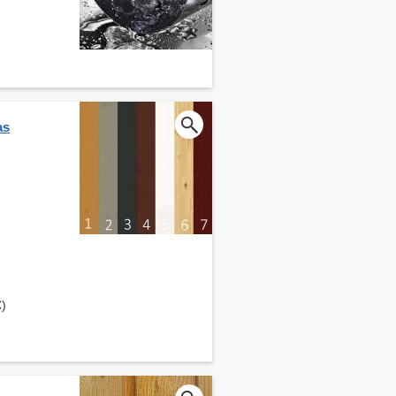
as
€)