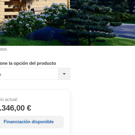
atar.
one la opción del producto
m
io actual:
.346,00 €
Financiación disponible