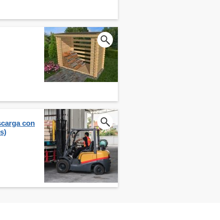
scarga con
s)