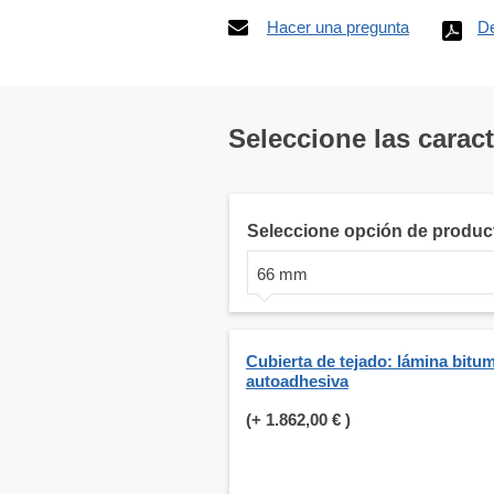
Hacer una pregunta
De
Seleccione las carac
Seleccione opción de produc
66 mm
Cubierta de tejado: lámina bitu
autoadhesiva
(+
1.862,00 €
)