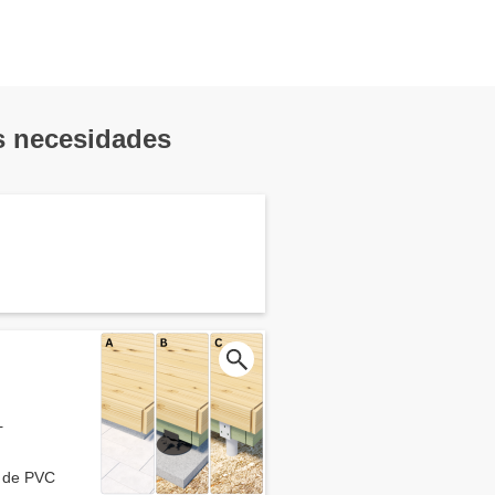
us necesidades
+
s de PVC