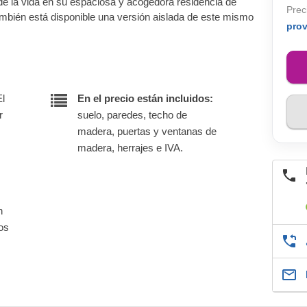
de la vida en su espaciosa y acogedora residencia de
Prec
bién está disponible una versión aislada de este mismo
pro
El
En el precio están incluidos:
r
suelo, paredes, techo de
madera, puertas y ventanas de
madera, herrajes e IVA.
n
nos