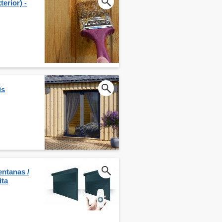
erior) -
is
entanas /
ita