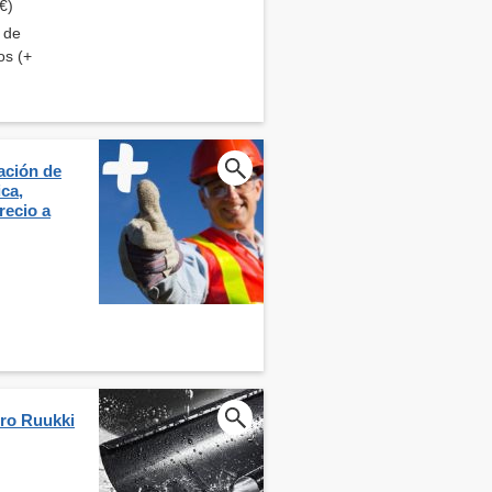
€)
s de
os (+
lación de
ica,
recio a
ero Ruukki