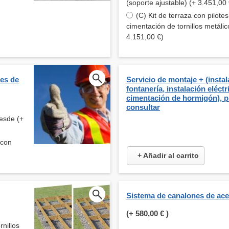
(soporte ajustable) (+ 3.451,00 
(C) Kit de terraza con pilote
cimentación de tornillos metálic
4.151,00 €)
tes de
Servicio de montaje + (insta
fontanería, instalación eléctr
cimentación de hormigón), p
consultar
esde (+
 con
+ Añadir al carrito
Sistema de canalones de ac
(+
580,00 €
)
rnillos