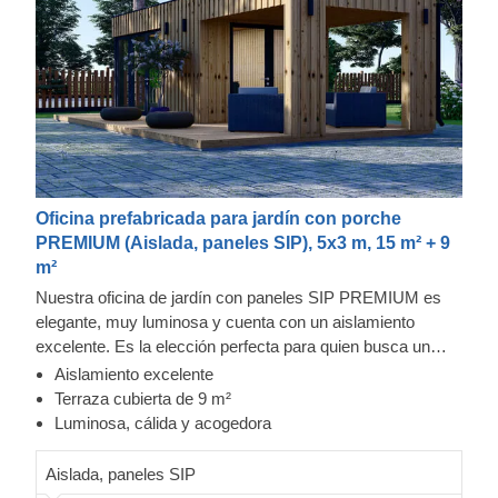
Oficina prefabricada para jardín con porche
PREMIUM (Aislada, paneles SIP), 5x3 m, 15 m² + 9
m²
Nuestra oficina de jardín con paneles SIP PREMIUM es
elegante, muy luminosa y cuenta con un aislamiento
excelente. Es la elección perfecta para quien busca un
espacio de trabajo personal independiente. Este modelo
Aislamiento excelente
exacto cuenta con una espaciosa terraza cubierta que le
Terraza cubierta de 9 m²
permite estar cómodamente al aire libre. Todas nuestras
Luminosa, cálida y acogedora
oficinas de jardín PREMIUM están construidas con
paneles SIP (paneles estructurales aislados) y cuentan
Aislada, paneles SIP
con ventanas y puertas de PVC, lo que garantiza el