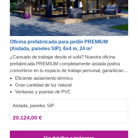
Oficina prefabricada para jardín PREMIUM
(Aislada, paneles SIP), 6x4 m, 24 m²
¿Cansado de trabajar desde el sofá? Nuestra oficina
prefabricada PREMIUM completamente aislada podría
convertirse en tu espacio de trabajo personal, garantizando
una productividad y comodidad sustancialmente mayor.
Eficiente aislamiento térmico
Disponibles en diferentes tamaños, nuestros modelos de
Gran cantidad de luz natural
la gama SIP presentan un elegante aspecto
Ventanas y puertas de PVC
contemporáneo, con un encantador revestimiento vertical
y numerosas ventanas y puertas de gran tamaño, que
Aislada, paneles SIP
dejan entrar toda la magnífica luz del sol.
20.124,00 €
Ver detalles e imágenes