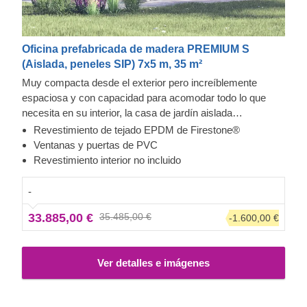
Oficina prefabricada de madera PREMIUM S
(Aislada, peneles SIP) 7x5 m, 35 m²
Muy compacta desde el exterior pero increíblemente
espaciosa y con capacidad para acomodar todo lo que
necesita en su interior, la casa de jardín aislada
contemporánea PREMIUM S se convertirá rápidamente
Revestimiento de tejado EPDM de Firestone®
en lo más destacado de su día. Es ideal no solo para
Ventanas y puertas de PVC
cuando necesita soledad, sino también para usarse como
Revestimiento interior no incluido
un amplio espacio de oficina a distancia, un estudio para
sus hobbies, o incluso como gimnasio, lo que le permitirá
-
trabajar, hacer ejercicio o realizar cualquier actividad de
33.885,00 €
35.485,00 €
-1.600,00 €
manera más eficiente y productiva.
Ten en cuenta que
este modelo específico no incluye el revestimiento
interior en el precio.
Ver detalles e imágenes