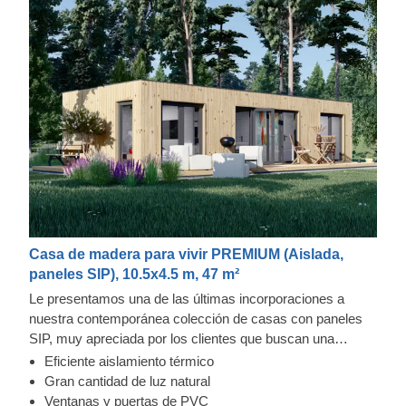
productiva.
Casa de madera para vivir PREMIUM (Aislada,
paneles SIP), 10.5x4.5 m, 47 m²
Le presentamos una de las últimas incorporaciones a
nuestra contemporánea colección de casas con paneles
SIP, muy apreciada por los clientes que buscan una
solución moderna y funcional para su jardín. Descubra una
Eficiente aislamiento térmico
encantadora y espaciosa casa de madera aislada de 41,5
Gran cantidad de luz natural
m², que ofrece un sinfín de posibilidades para sus
Ventanas y puertas de PVC