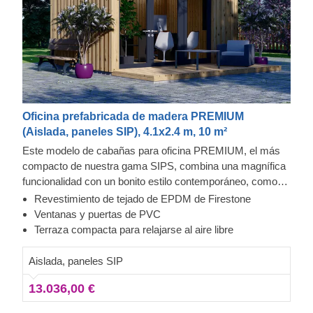
Oficina prefabricada de madera PREMIUM
(Aislada, paneles SIP), 4.1x2.4 m, 10 m²
Este modelo de cabañas para oficina PREMIUM, el más
compacto de nuestra gama SIPS, combina una magnífica
funcionalidad con un bonito estilo contemporáneo, como
todos los modelos más grandes de esta gama. Si buscas
Revestimiento de tejado de EPDM de Firestone
una solución asequible, que no sobrecargue tu jardín y te
Ventanas y puertas de PVC
permita disponer de un espacio dedicado al trabajo o a tu
Terraza compacta para relajarse al aire libre
hobby, este modelo puede ser lo que estás buscando.
Aislada, paneles SIP
13.036,00 €