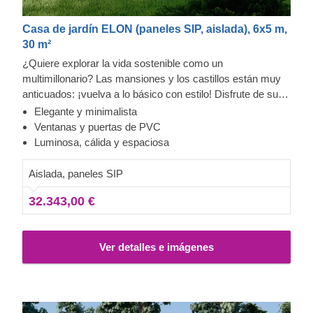
Casa de jardín ELON (paneles SIP, aislada), 6x5 m,
30 m²
¿Quiere explorar la vida sostenible como un
multimillonario? Las mansiones y los castillos están muy
anticuados: ¡vuelva a lo básico con estilo! Disfrute de su
residencia contemporánea, económica y sostenible
Elegante y minimalista
durante todo el año como lo hacen los más ricos del
Ventanas y puertas de PVC
mundo. La última incorporación a nuestra colección de
Luminosa, cálida y espaciosa
edificios prefabricados, ELON, podría ayudarle a entrar de
inmediato en una forma de vida más minimalista.
Aislada, paneles SIP
Relativamente compacta desde el exterior pero
32.343,00 €
increíblemente espaciosa y con capacidad para acomodar
todo lo que necesita en su interior, esta moderna
residencia se convertirá rápidamente en lo más destacado
Ver detalles e imágenes
de su día. Es ideal no solo cuando necesita soledad, sino
también para usarse como un amplio espacio de oficina a
distancia, un estudio para sus hobbies, o incluso como
gimnasio, lo que le permitirá trabajar, hacer ejercicio o
realizar cualquier otra actividad de manera más eficiente y