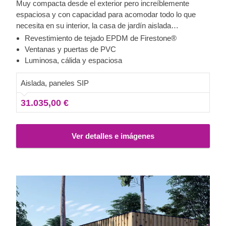
Muy compacta desde el exterior pero increíblemente
espaciosa y con capacidad para acomodar todo lo que
necesita en su interior, la casa de jardín aislada
contemporánea PREMIUM se convertirá rápidamente en
Revestimiento de tejado EPDM de Firestone®
lo más destacado de su día. Es ideal no solo para cuando
También disponemos de este mismo modelo en la
Ventanas y puertas de PVC
necesita soledad, sino también para usarse como un
exclusiva versión en blanco y negro ELON
, dedicada a un
Luminosa, cálida y espaciosa
amplio espacio de oficina a distancia, un estudio para sus
famoso multimillonario mundialmente conocido. Hemos
hobbies, o incluso como gimnasio, lo que le permitirá
desarrollado esta edición especial de estructura
Aislada, paneles SIP
trabajar, hacer ejercicio o realizar cualquier actividad de
contemporánea para aquellos que admiran el estilo
31.035,00 €
manera más eficiente y productiva.
moderno y minimalista y que aprecian las cosas únicas y
exclusivas de la vida.
Ver detalles e imágenes