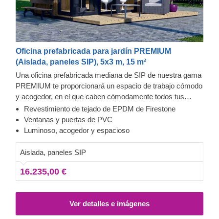
Oficina prefabricada para jardín PREMIUM
(Aislada, paneles SIP), 5x3 m, 15 m²
Una oficina prefabricada mediana de SIP de nuestra gama
PREMIUM te proporcionará un espacio de trabajo cómodo
y acogedor, en el que caben cómodamente todos tus
elementos de trabajo y mucho más. La tecnología SIP
Revestimiento de tejado de EPDM de Firestone
garantiza un confort térmico óptimo en cualquier estación
Ventanas y puertas de PVC
del año. Las líneas rectas, el sutil estilo contemporáneo y
Luminoso, acogedor y espacioso
los grandes ventanales crean una solución arquitectónica
única, perfecta para crear un espacio de trabajo remoto
Aislada, paneles SIP
situado estratégicamente al lado de su casa. Si su casa
16.235,00 €
tiene estilo contemporáneo, la estética arquitectónica
moderna se adaptará perfectamente al entorno.
Ver detalles e imágenes