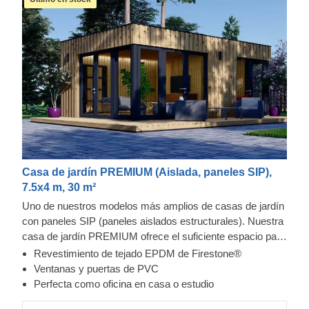
Casa de jardín PREMIUM (Aislada, paneles SIP),
7.5x4 m, 30 m²
Uno de nuestros modelos más amplios de casas de jardín
con paneles SIP (paneles aislados estructurales). Nuestra
casa de jardín PREMIUM ofrece el suficiente espacio para
trabajar, hacer ejercicio o para dedicarle tiempo a su
Revestimiento de tejado EPDM de Firestone®
hobby... ¡o por qué no! ¡podría hacer todo esto en un solo
Ventanas y puertas de PVC
lugar! Su robusta construcción contemporánea,
Perfecta como oficina en casa o estudio
numerosos ventanales en la fachada del edificio y gran