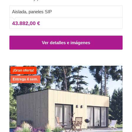
actividades de ocio o para convertirse en una cómoda
casa secundaria.
Aislada, paneles SIP
43.882,00 €
Ver detalles e imágenes
¡Gran oferta!
Entrega 4 sem.