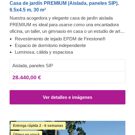
Casa de jardín PREMIUM (Aislada, paneles SIP),
6.5x4.5 m, 30 m²
Nuestra acogedora y elegante casa de jardín aislada
PREMIUM es ideal para usarse como una encantadora
oficina, un taller, un gimnasio en casa o un estudio de arte.
Gracias tanto a sus grandes ventanales y puertas de PVC
Revestimiento de tejado EPDM de Firestone®
como al aislamiento de los paneles SIP, esta casa de
Espacio de dormitorio independiente
jardín no solo es excepcionalmente luminosa y moderna,
Luminosa, cálida y espaciosa
sino que también ofrece unas propiedades de aislamiento
térmico extremadamente altas.
Aislada, paneles SIP
28.440,00 €
Ver detalles e imágenes
Entrega rápida 2 - 6 semanas
Último en stock