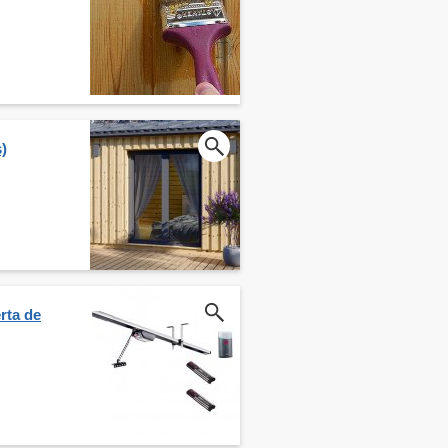
)
rta de