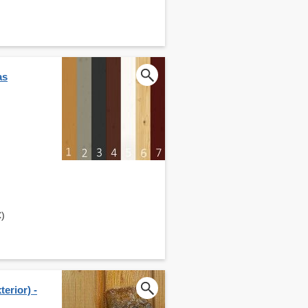
as
€)
erior) -