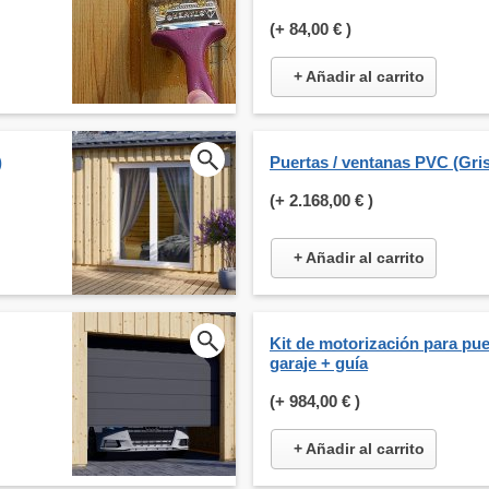
(+
84,00 €
)
+ Añadir al carrito
)
Puertas / ventanas PVC (Gris
(+
2.168,00 €
)
+ Añadir al carrito
Kit de motorización para pue
garaje + guía
(+
984,00 €
)
+ Añadir al carrito