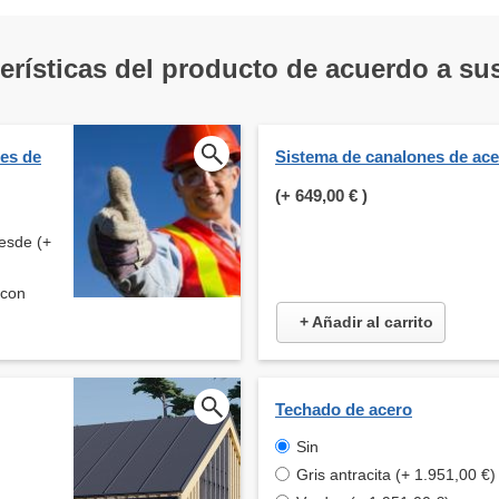
terísticas del producto de acuerdo a s
tes de
Sistema de canalones de ac
(+
649,00 €
)
esde (+
 con
+ Añadir al carrito
Techado de acero
Sin
Gris antracita (+ 1.951,00 €)