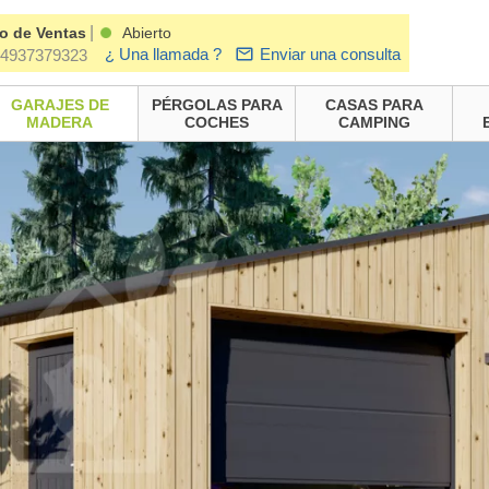
|
o de Ventas
Abierto
¿ Una llamada ?
Enviar una consulta
4937379323
GARAJES DE
PÉRGOLAS PARA
CASAS PARA
MADERA
COCHES
CAMPING