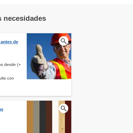
us necesidades
 antes de
os desde (+
ulte con
as