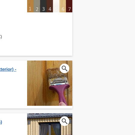
€)
erior) -
)