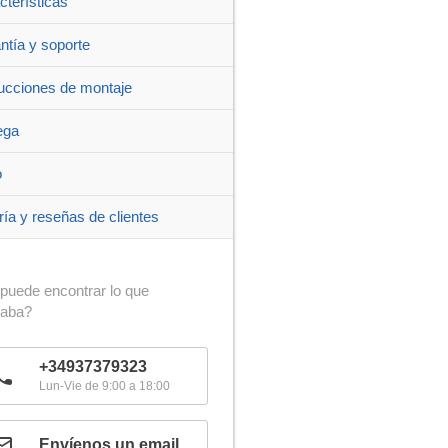
cterísticas
ntía y soporte
rucciones de montaje
ega
o
ría y reseñas de clientes
puede encontrar lo que
caba?
+34937379323
Lun-Vie de 9:00 a 18:00
Envíenos un email