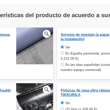
terísticas del producto de acuerdo a s
minosa
Servicio de montaje (a pagar
la instalación)
Sin
En España peninsular, preci
3.212,00 €)
En las islas españolas (cons
nuestro equipo comercial)
Ruukki
Pinturas de casa ultra clásic
TIKKURILA
Sin
(2) Gris (+ 326,00 €)