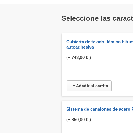
Seleccione las carac
Cubierta de tejado: lámina bitu
autoadhesiva
(+
748,00 €
)
+ Añadir al carrito
Sistema de canalones de acero 
(+
350,00 €
)