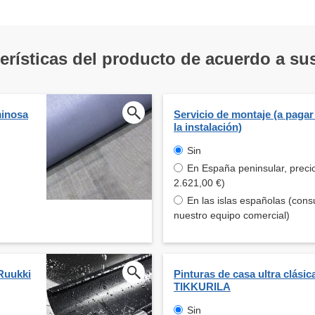
terísticas del producto de acuerdo a s
minosa
Servicio de montaje (a pagar
la instalación)
Sin
En España peninsular, preci
2.621,00 €)
En las islas españolas (cons
nuestro equipo comercial)
Ruukki
Pinturas de casa ultra clásic
TIKKURILA
Sin