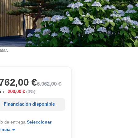
atar.
762,00 €
6.962,00 €
200,00 €
ra..
(3%)
Financiación disponible
io de entrega
Seleccionar
vincia