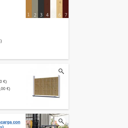
€)
0 €)
,00 €)
scarga con
s)