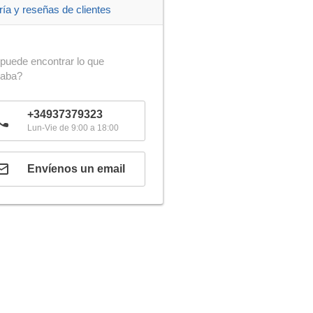
ría y reseñas de clientes
puede encontrar lo que
caba?
+34937379323
Lun-Vie de 9:00 a 18:00
Envíenos un email