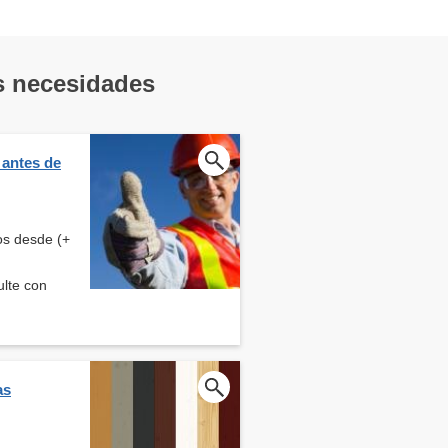
us necesidades
 antes de
os desde (+
ulte con
as