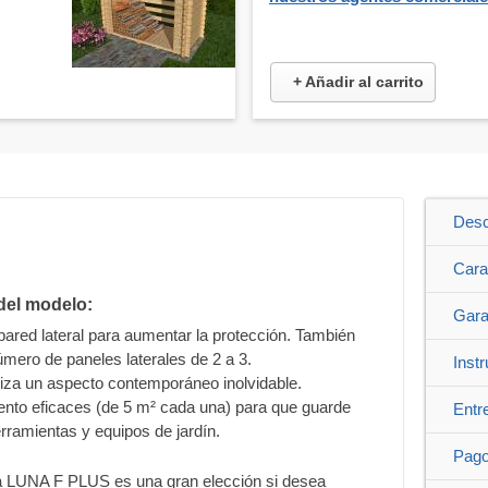
+ Añadir al carrito
Desc
Cara
del modelo:
Gara
 pared lateral para aumentar la protección. También
úmero de paneles laterales de 2 a 3.
Inst
tiza un aspecto contemporáneo inolvidable.
ento eficaces (de 5 m² cada una) para que guarde
Entr
ramientas y equipos de jardín.
Pag
ra LUNA F PLUS es una gran elección si desea