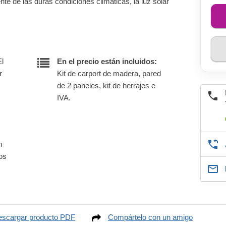
te de las duras condiciones climáticas, la luz solar
El
En el precio están incluidos:
r
Kit de carport de madera, pared
de 2 paneles, kit de herrajes e
IVA.
n
nos
scargar producto PDF
Compártelo con un amigo