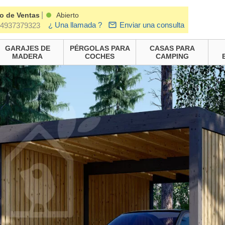
|
o de Ventas
Abierto
¿ Una llamada ?
Enviar una consulta
4937379323
GARAJES DE
PÉRGOLAS PARA
CASAS PARA
MADERA
COCHES
CAMPING