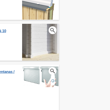
ä 10
entanas /