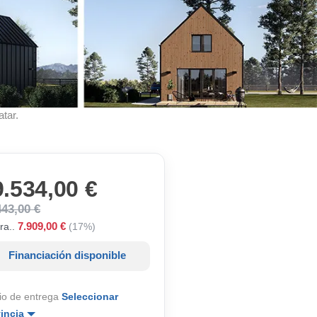
atar.
9.534,00 €
443,00 €
7.909,00 €
ra..
(17%)
Financiación disponible
io de entrega
Seleccionar
vincia